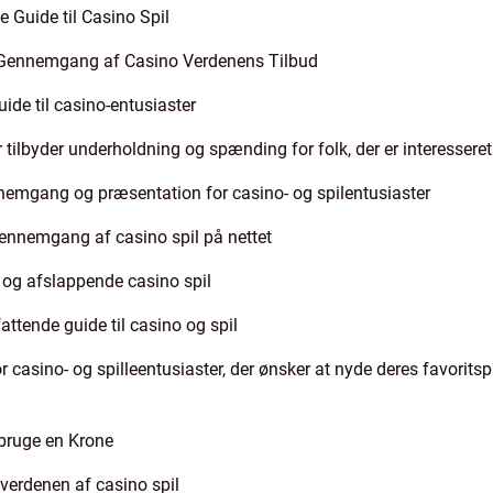
 Guide til Casino Spil
e Gennemgang af Casino Verdenens Tilbud
ide til casino-entusiaster
r tilbyder underholdning og spænding for folk, der er interesseret
gennemgang og præsentation for casino- og spilentusiaster
gennemgang af casino spil på nettet
e og afslappende casino spil
attende guide til casino og spil
or casino- og spilleentusiaster, der ønsker at nyde deres favoritspi
 bruge en Krone
l verdenen af casino spil