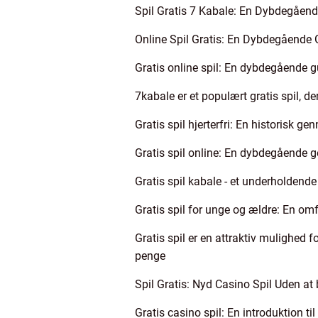
Spil Gratis 7 Kabale: En Dybdegående
Online Spil Gratis: En Dybdegåend
Gratis online spil: En dybdegående gu
7kabale er et populært gratis spil, de
Gratis spil hjerterfri: En historisk 
Gratis spil online: En dybdegående 
Gratis spil kabale - et underholdend
Gratis spil for unge og ældre: En omf
Gratis spil er en attraktiv mulighed f
penge
Spil Gratis: Nyd Casino Spil Uden at
Gratis casino spil: En introduktion ti