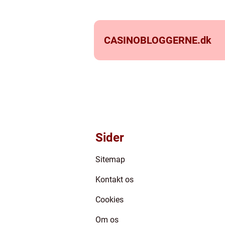
CASINOBLOGGERNE.
dk
Sider
Sitemap
Kontakt os
Cookies
Om os