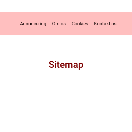
Annoncering
Om os
Cookies
Kontakt os
Sitemap