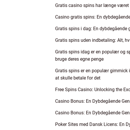
Gratis casino spins har længe været e
Casino gratis spins: En dybdegående
Gratis spins i dag: En dybdegående gu
Gratis spins uden indbetaling: Alt, h
Gratis spins idag er en populær og s
bruge deres egne penge
Gratis spins er en populær gimmick i
at skulle betale for det
Free Spins Casino: Unlocking the Ex
Casino Bonus: En Dybdegående Gen
Casino Bonus: En Dybdegående Gen
Poker Sites med Dansk Licens: En D