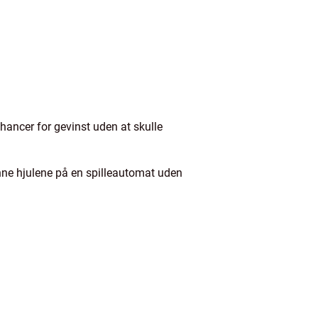
hancer for gevinst uden at skulle
inne hjulene på en spilleautomat uden