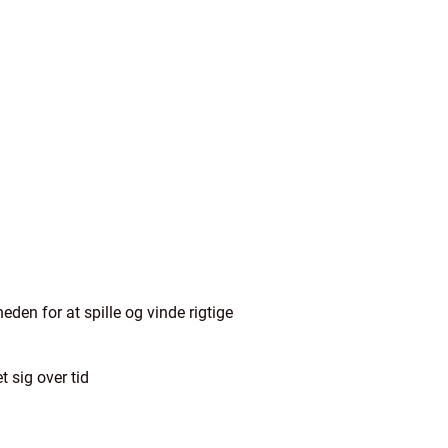
eden for at spille og vinde rigtige
 sig over tid