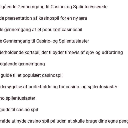
degående Gennemgang til Casino- og Spilinteresserede
de præsentation af kasinospil for en ny æra
nde gennemgang af et populært casinospil
de Gennemgang til Casino- og Spilentusiaster
derholdende kortspil, der tilbyder timevis af sjov og udfordring
dybdegående gennemgang
 guide til et populært casinospil
ndersøgelse af underholdning for casino- og spilentusiaster
ino spilentusiaster
uide til casino spil
k måde at nyde casino spil på uden at skulle bruge dine egne pen