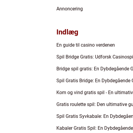
Annoncering
Indlæg
En guide til casino verdenen
Spil Bridge Gratis: Udforsk Casinospi
Bridge spil gratis: En Dybdegående G
Spil Gratis Bridge: En Dybdegående
Kom og vind gratis spil - En ultimativ
Gratis roulette spil: Den ultimative gu
Spil Gratis Syvkabale: En Dybdegåend
Kabaler Gratis Spil: En Dybdegående 