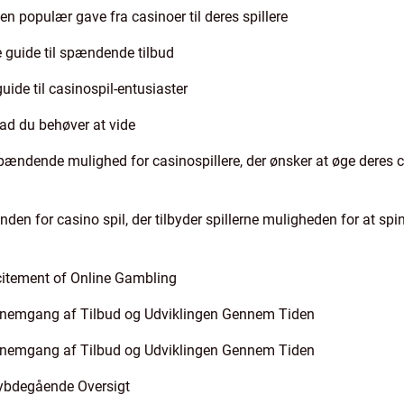
n populær gave fra casinoer til deres spillere
 guide til spændende tilbud
ide til casinospil-entusiaster
vad du behøver at vide
pændende mulighed for casinospillere, der ønsker at øge deres c
nden for casino spil, der tilbyder spillerne muligheden for at sp
citement of Online Gambling
nemgang af Tilbud og Udviklingen Gennem Tiden
nemgang af Tilbud og Udviklingen Gennem Tiden
ybdegående Oversigt