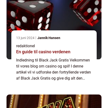
13 juni 2024
Jannik Hansen
redaktionel
En guide til casino verdenen
Indledning til Black Jack Gratis Velkommen
til vores blog om casino og spil! I denne
artikel vil vi udforske den fortryllende verden
af Black Jack Gratis og give dig alt den
nødvendige information, du har brug for at
komme i gang med dette spændende ...