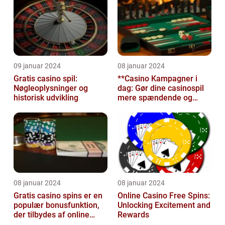
09 januar 2024
08 januar 2024
Gratis casino spil:
**Casino Kampagner i
Nøgleoplysninger og
dag: Gør dine casinospil
historisk udvikling
mere spændende og
lukrative**
08 januar 2024
08 januar 2024
Gratis casino spins er en
Online Casino Free Spins:
populær bonusfunktion,
Unlocking Excitement and
der tilbydes af online
Rewards
casinoer til spillere