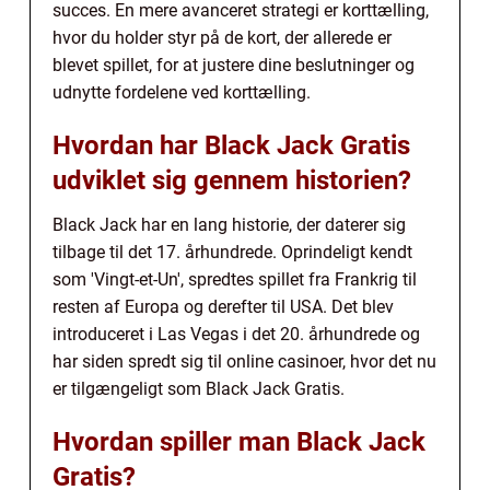
succes. En mere avanceret strategi er korttælling,
hvor du holder styr på de kort, der allerede er
blevet spillet, for at justere dine beslutninger og
udnytte fordelene ved korttælling.
Hvordan har Black Jack Gratis
udviklet sig gennem historien?
Black Jack har en lang historie, der daterer sig
tilbage til det 17. århundrede. Oprindeligt kendt
som 'Vingt-et-Un', spredtes spillet fra Frankrig til
resten af Europa og derefter til USA. Det blev
introduceret i Las Vegas i det 20. århundrede og
har siden spredt sig til online casinoer, hvor det nu
er tilgængeligt som Black Jack Gratis.
Hvordan spiller man Black Jack
Gratis?