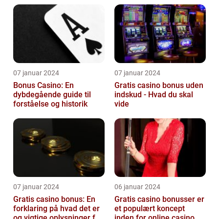
07 januar 2024
07 januar 2024
Bonus Casino: En
Gratis casino bonus uden
dybdegående guide til
indskud - Hvad du skal
forståelse og historik
vide
07 januar 2024
06 januar 2024
Gratis casino bonus: En
Gratis casino bonusser er
forklaring på hvad det er
et populært koncept
og vigtige oplysninger for
inden for online casino