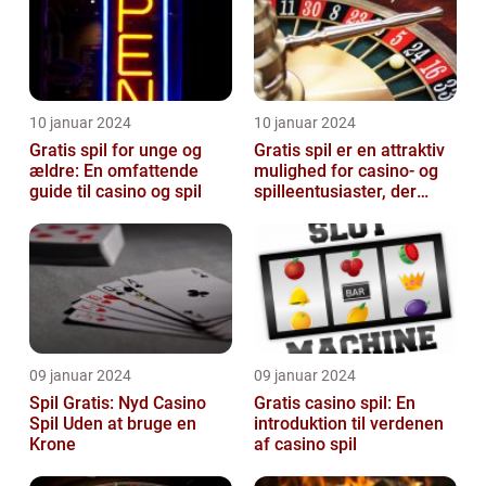
10 januar 2024
10 januar 2024
Gratis spil for unge og
Gratis spil er en attraktiv
ældre: En omfattende
mulighed for casino- og
guide til casino og spil
spilleentusiaster, der
ønsker at nyde deres
favo...
09 januar 2024
09 januar 2024
Spil Gratis: Nyd Casino
Gratis casino spil: En
Spil Uden at bruge en
introduktion til verdenen
Krone
af casino spil