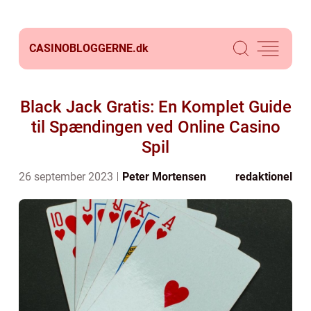
CASINOBLOGGERNE.
dk
Black Jack Gratis: En Komplet Guide
til Spændingen ved Online Casino
Spil
26 september 2023
Peter Mortensen
redaktionel