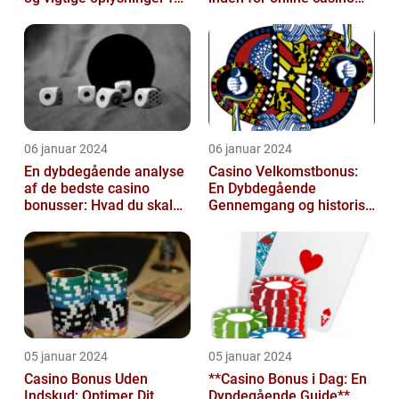
casinoentusiaster
spil, der tilbyder spillere
mu...
06 januar 2024
06 januar 2024
En dybdegående analyse
Casino Velkomstbonus:
af de bedste casino
En Dybdegående
bonusser: Hvad du skal
Gennemgang og historisk
vide, og hvordan de har
udvikling
udviklet s...
05 januar 2024
05 januar 2024
Casino Bonus Uden
**Casino Bonus i Dag: En
Indskud: Optimer Dit
Dypdegående Guide**