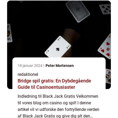
18 januar 2024
Peter Mortensen
redaktionel
Bridge spil gratis: En Dybdegående
Guide til Casinoentusiaster
Indledning til Black Jack Gratis Velkommen
til vores blog om casino og spil! I denne
artikel vil vi udforske den fortryllende verden
af Black Jack Gratis og give dig alt den