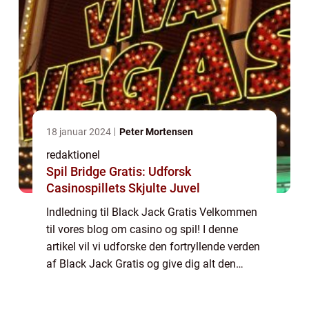
18 januar 2024
Peter Mortensen
redaktionel
Spil Bridge Gratis: Udforsk
Casinospillets Skjulte Juvel
Indledning til Black Jack Gratis Velkommen
til vores blog om casino og spil! I denne
artikel vil vi udforske den fortryllende verden
af Black Jack Gratis og give dig alt den
nødvendige information, du har brug for at
komme i gang med dette spændende ...