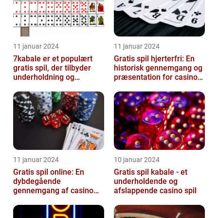
11 januar 2024
11 januar 2024
7kabale er et populært
Gratis spil hjerterfri: En
gratis spil, der tilbyder
historisk gennemgang og
underholdning og
præsentation for casino-
spænding for folk, der er
og spilentusiaster
interess...
11 januar 2024
10 januar 2024
Gratis spil online: En
Gratis spil kabale - et
dybdegående
underholdende og
gennemgang af casino
afslappende casino spil
spil på nettet