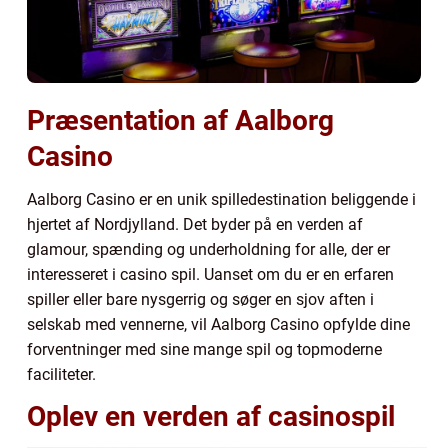
Præsentation af Aalborg
Casino
Aalborg Casino er en unik spilledestination beliggende i
hjertet af Nordjylland. Det byder på en verden af
glamour, spænding og underholdning for alle, der er
interesseret i casino spil. Uanset om du er en erfaren
spiller eller bare nysgerrig og søger en sjov aften i
selskab med vennerne, vil Aalborg Casino opfylde dine
forventninger med sine mange spil og topmoderne
faciliteter.
Oplev en verden af casinospil