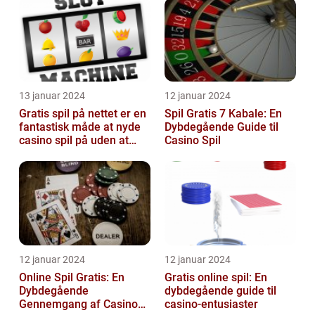
13 januar 2024
12 januar 2024
Gratis spil på nettet er en
Spil Gratis 7 Kabale: En
fantastisk måde at nyde
Dybdegående Guide til
casino spil på uden at
Casino Spil
skulle bruge dine egne
pe...
12 januar 2024
12 januar 2024
Online Spil Gratis: En
Gratis online spil: En
Dybdegående
dybdegående guide til
Gennemgang af Casino
casino-entusiaster