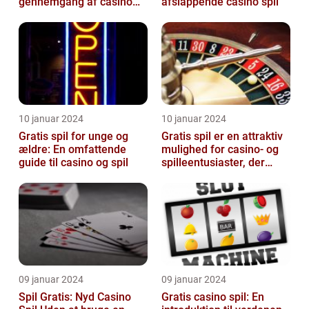
gennemgang af casino
afslappende casino spil
spil på nettet
10 januar 2024
10 januar 2024
Gratis spil for unge og
Gratis spil er en attraktiv
ældre: En omfattende
mulighed for casino- og
guide til casino og spil
spilleentusiaster, der
ønsker at nyde deres
favo...
09 januar 2024
09 januar 2024
Spil Gratis: Nyd Casino
Gratis casino spil: En