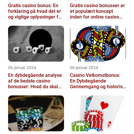
Gratis casino bonus: En
Gratis casino bonusser er
forklaring på hvad det er
et populært koncept
og vigtige oplysninger for
inden for online casino
casinoentusiaster
spil, der tilbyder spillere
mu...
06 januar 2024
06 januar 2024
En dybdegående analyse
Casino Velkomstbonus:
af de bedste casino
En Dybdegående
bonusser: Hvad du skal
Gennemgang og historisk
vide, og hvordan de har
udvikling
udviklet s...