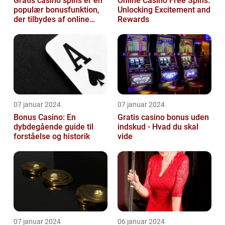
Gratis casino spins er en
Online Casino Free Spins:
populær bonusfunktion,
Unlocking Excitement and
der tilbydes af online
Rewards
casinoer til spillere
07 januar 2024
07 januar 2024
Bonus Casino: En
Gratis casino bonus uden
dybdegående guide til
indskud - Hvad du skal
forståelse og historik
vide
07 januar 2024
06 januar 2024