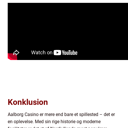
Konklusion
Aalborg Casino er mere end bare et spillested – det er
en oplevelse. Med sin rige historie og moderne