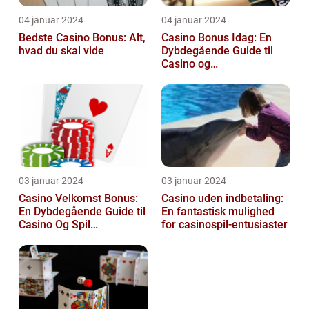
04 januar 2024
04 januar 2024
Bedste Casino Bonus: Alt,
Casino Bonus Idag: En
hvad du skal vide
Dybdegående Guide til
Casino og
Spilleentusiaster
03 januar 2024
03 januar 2024
Casino Velkomst Bonus:
Casino uden indbetaling:
En Dybdegående Guide til
En fantastisk mulighed
Casino Og Spil
for casinospil-entusiaster
Entusiaster