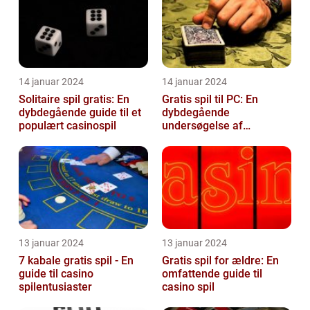
14 januar 2024
14 januar 2024
Solitaire spil gratis: En
Gratis spil til PC: En
dybdegående guide til et
dybdegående
populært casinospil
undersøgelse af
underholdning for casino-
og spilentusiaster
13 januar 2024
13 januar 2024
7 kabale gratis spil - En
Gratis spil for ældre: En
guide til casino
omfattende guide til
spilentusiaster
casino spil