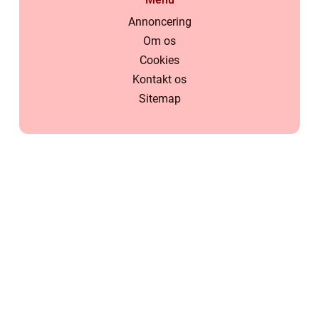
Annoncering
Om os
Cookies
Kontakt os
Sitemap