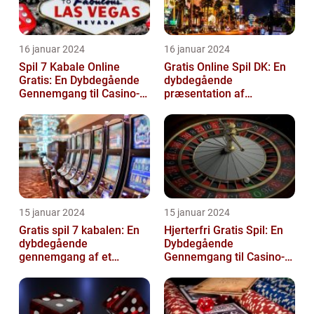
16 januar 2024
16 januar 2024
Spil 7 Kabale Online
Gratis Online Spil DK: En
Gratis: En Dybdegående
dybdegående
Gennemgang til Casino-
præsentation af
og Spilinteresserede
kasinospil for en ny æra
15 januar 2024
15 januar 2024
Gratis spil 7 kabalen: En
Hjerterfri Gratis Spil: En
dybdegående
Dybdegående
gennemgang af et
Gennemgang til Casino-
populært casinospil
og Spilentusiaster