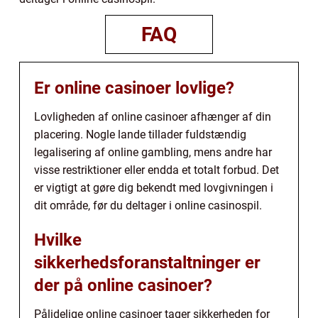
FAQ
Er online casinoer lovlige?
Lovligheden af online casinoer afhænger af din
placering. Nogle lande tillader fuldstændig
legalisering af online gambling, mens andre har
visse restriktioner eller endda et totalt forbud. Det
er vigtigt at gøre dig bekendt med lovgivningen i
dit område, før du deltager i online casinospil.
Hvilke
sikkerhedsforanstaltninger er
der på online casinoer?
Pålidelige online casinoer tager sikkerheden for