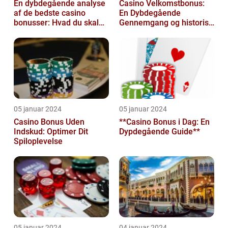
En dybdegående analyse
Casino Velkomstbonus:
af de bedste casino
En Dybdegående
bonusser: Hvad du skal
Gennemgang og historisk
vide, og hvordan de har
udvikling
udviklet s...
05 januar 2024
05 januar 2024
Casino Bonus Uden
**Casino Bonus i Dag: En
Indskud: Optimer Dit
Dypdegående Guide**
Spiloplevelse
05 januar 2024
04 januar 2024