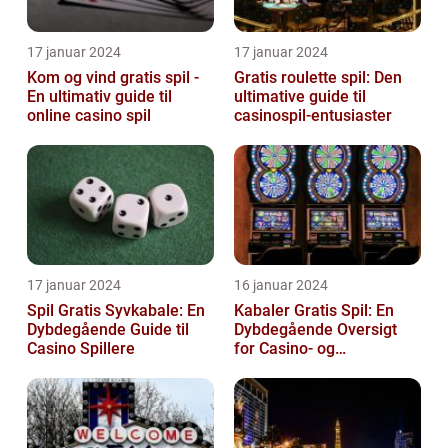
17 januar 2024
17 januar 2024
Kom og vind gratis spil -
Gratis roulette spil: Den
En ultimativ guide til
ultimative guide til
online casino spil
casinospil-entusiaster
17 januar 2024
16 januar 2024
Spil Gratis Syvkabale: En
Kabaler Gratis Spil: En
Dybdegående Guide til
Dybdegående Oversigt
Casino Spillere
for Casino- og
Spilentusiaster