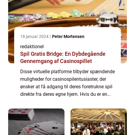
18 januar 2024
Peter Mortensen
redaktionel
Spil Gratis Bridge: En Dybdegående
Gennemgang af Casinospillet
Disse virtuelle platforme tilbyder spændende
muligheder for casinospilentusiaster, der
ønsker at få adgang til deres foretrukne spil
direkte fra deres egne hjem. Hvis du er en
person, der er interesseret i casino spil og
gerne vil vide mere om online...