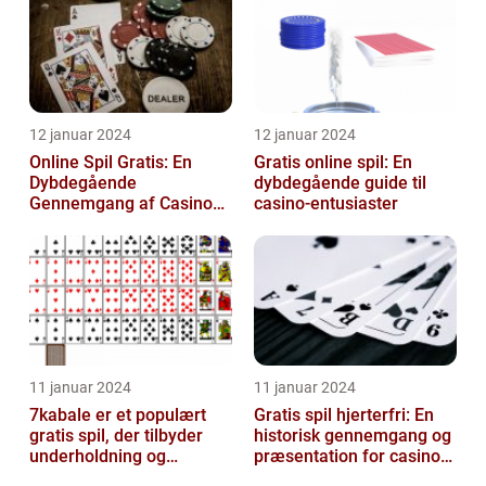
12 januar 2024
12 januar 2024
Online Spil Gratis: En
Gratis online spil: En
Dybdegående
dybdegående guide til
Gennemgang af Casino
casino-entusiaster
Verdenens Tilbud
11 januar 2024
11 januar 2024
7kabale er et populært
Gratis spil hjerterfri: En
gratis spil, der tilbyder
historisk gennemgang og
underholdning og
præsentation for casino-
spænding for folk, der er
og spilentusiaster