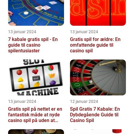
13 januar 2024
13 januar 2024
7 kabale gratis spil - En
Gratis spil for ældre: En
guide til casino
omfattende guide til
spilentusiaster
casino spil
13 januar 2024
12 januar 2024
Gratis spil på nettet er en
Spil Gratis 7 Kabale: En
fantastisk måde at nyde
Dybdegående Guide til
casino spil på uden at
Casino Spil
skulle bruge dine egne
pe...