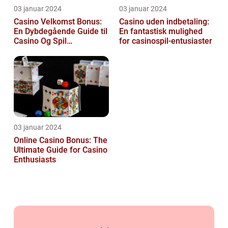
03 januar 2024
03 januar 2024
Casino Velkomst Bonus:
Casino uden indbetaling:
En Dybdegående Guide til
En fantastisk mulighed
Casino Og Spil
for casinospil-entusiaster
Entusiaster
03 januar 2024
Online Casino Bonus: The
Ultimate Guide for Casino
Enthusiasts