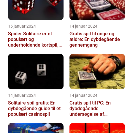
15 januar 2024
14 januar 2024
Spider Solitaire er et
Gratis spil til unge og
populært og
ældre: En dybdegående
underholdende kortspil,
gennemgang
der tilbyder timevis af
sjov og udfordrin...
14 januar 2024
14 januar 2024
Solitaire spil gratis: En
Gratis spil til PC: En
dybdegående guide til et
dybdegående
populært casinospil
undersøgelse af
underholdning for casino-
og spilentusiaster