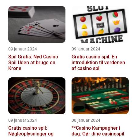
ønsker at nyde deres
favo...
09 januar 2024
09 januar 2024
Spil Gratis: Nyd Casino
Gratis casino spil: En
Spil Uden at bruge en
introduktion til verdenen
Krone
af casino spil
09 januar 2024
08 januar 2024
Gratis casino spil:
**Casino Kampagner i
Nøgleoplysninger og
dag: Gør dine casinospil