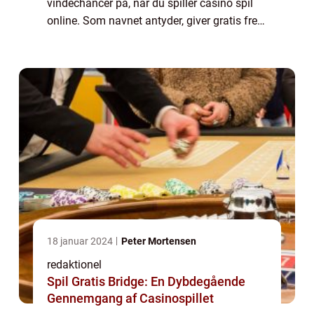
vindechancer på, når du spiller casino spil
online. Som navnet antyder, giver gratis free
spins dig mulighed for at spinne hjulene på
en spilleautomat uden at betale for d...
18 januar 2024
Peter Mortensen
redaktionel
Spil Gratis Bridge: En Dybdegående
Gennemgang af Casinospillet