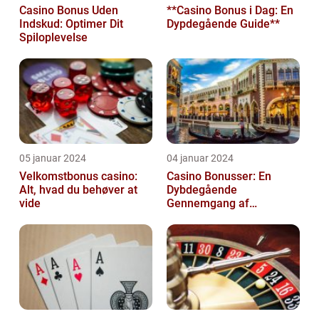
Casino Bonus Uden
**Casino Bonus i Dag: En
Indskud: Optimer Dit
Dypdegående Guide**
Spiloplevelse
05 januar 2024
04 januar 2024
Velkomstbonus casino:
Casino Bonusser: En
Alt, hvad du behøver at
Dybdegående
vide
Gennemgang af
Fordelene ved at Udnytte
Dine Casino Muligheder