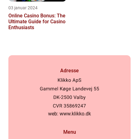
03 januar 2024
Online Casino Bonus: The
Ultimate Guide for Casino
Enthusiasts
Adresse
web:
www.klikko.dk
Menu