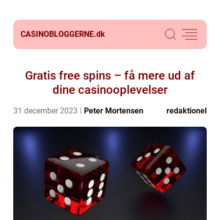
CASINOBLOGGERNE.
dk
Gratis free spins – få mere ud af
dine casinooplevelser
31 december 2023
Peter Mortensen
redaktionel