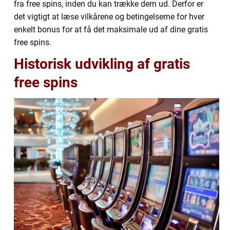
fra free spins, inden du kan trække dem ud. Derfor er
det vigtigt at læse vilkårene og betingelserne for hver
enkelt bonus for at få det maksimale ud af dine gratis
free spins.
Historisk udvikling af gratis
free spins