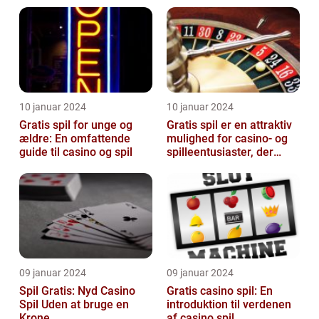
10 januar 2024
10 januar 2024
Gratis spil for unge og
Gratis spil er en attraktiv
ældre: En omfattende
mulighed for casino- og
guide til casino og spil
spilleentusiaster, der
ønsker at nyde deres
favo...
09 januar 2024
09 januar 2024
Spil Gratis: Nyd Casino
Gratis casino spil: En
Spil Uden at bruge en
introduktion til verdenen
Krone
af casino spil