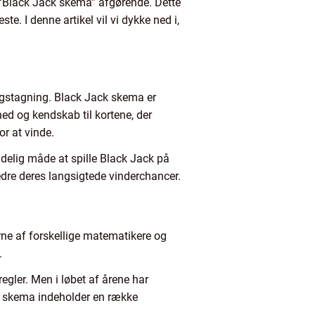
l “Black Jack skema” afgørende. Dette
e. I denne artikel vil vi dykke ned i,
ingstagning. Black Jack skema er
hed og kendskab til kortene, der
or at vinde.
idelig måde at spille Black Jack på
edre deres langsigtede vinderchancer.
erne af forskellige matematikere og
.
gler. Men i løbet af årene har
ck skema indeholder en række