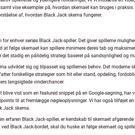
r samt vise eksempler på, hvordan skemaet kan bruges i praksis. 
forståelse af, hvordan Black Jack skema fungerer.
 for enhver seriøs Black Jack-spiller. Det giver spillerne mulighe
ed at følge skemaet kan spillere minimere deres tab og maksime
er det stadig en pålidelig strategi baseret på sandsynlighed og 
a udviklet sig og tilpasset sig spillernes behov. Det moderne sk
atter forskellige strategier som hit eller stand, opdeling, fordobl
lers langsigtede vinderchancer.
 blive vist som en featured snippet på en Google-søgning, har vi
tpoints til at fremlægge nøgleoplysninger. Vi har også tilføjet e
ack Jack skema.
n erfaren Black Jack-spiller, er kendskab til skemaet afgørende 
 ved Black Jack-bordet, skal du huske at følge skemaet og spill