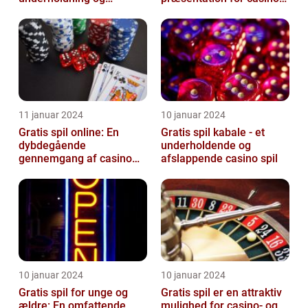
spænding for folk, der er
og spilentusiaster
interess...
11 januar 2024
10 januar 2024
Gratis spil online: En
Gratis spil kabale - et
dybdegående
underholdende og
gennemgang af casino
afslappende casino spil
spil på nettet
10 januar 2024
10 januar 2024
Gratis spil for unge og
Gratis spil er en attraktiv
ældre: En omfattende
mulighed for casino- og