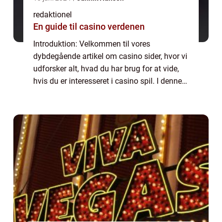
redaktionel
En guide til casino verdenen
Introduktion: Velkommen til vores
dybdegående artikel om casino sider, hvor vi
udforsker alt, hvad du har brug for at vide,
hvis du er interesseret i casino spil. I denne
guide vil vi først og fremmest præsentere
dig for konceptet “casino side&...