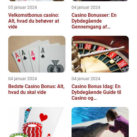
05 januar 2024
04 januar 2024
Velkomstbonus casino:
Casino Bonusser: En
Alt, hvad du behøver at
Dybdegående
vide
Gennemgang af
Fordelene ved at Udnytte
Dine Casino Muligheder
04 januar 2024
04 januar 2024
Bedste Casino Bonus: Alt,
Casino Bonus Idag: En
hvad du skal vide
Dybdegående Guide til
Casino og
Spilleentusiaster