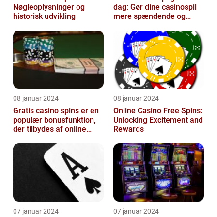
Nøgleoplysninger og
dag: Gør dine casinospil
historisk udvikling
mere spændende og
lukrative**
08 januar 2024
08 januar 2024
Gratis casino spins er en
Online Casino Free Spins:
populær bonusfunktion,
Unlocking Excitement and
der tilbydes af online
Rewards
casinoer til spillere
07 januar 2024
07 januar 2024