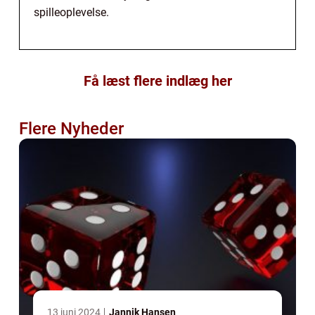
spilleoplevelse.
Få læst flere indlæg her
Flere Nyheder
13 juni 2024
Jannik Hansen