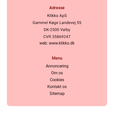
Adresse
web:
www.klikko.dk
Menu
Annoncering
Om os
Cookies
Kontakt os
Sitemap