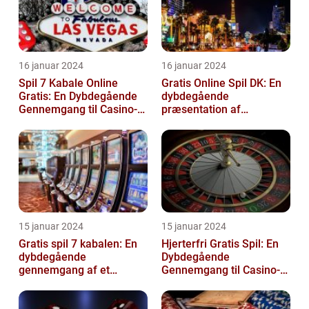
16 januar 2024
16 januar 2024
Spil 7 Kabale Online
Gratis Online Spil DK: En
Gratis: En Dybdegående
dybdegående
Gennemgang til Casino-
præsentation af
og Spilinteresserede
kasinospil for en ny æra
15 januar 2024
15 januar 2024
Gratis spil 7 kabalen: En
Hjerterfri Gratis Spil: En
dybdegående
Dybdegående
gennemgang af et
Gennemgang til Casino-
populært casinospil
og Spilentusiaster