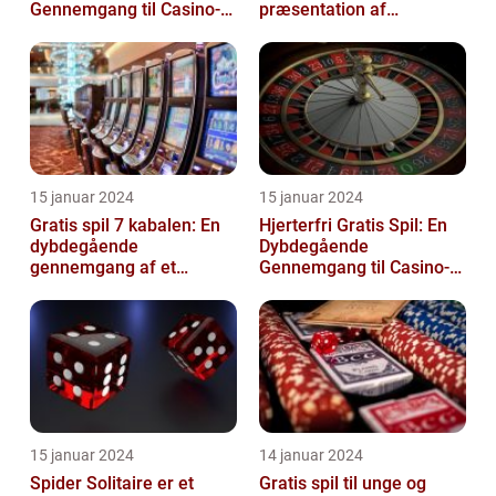
Gennemgang til Casino-
præsentation af
og Spilinteresserede
kasinospil for en ny æra
15 januar 2024
15 januar 2024
Gratis spil 7 kabalen: En
Hjerterfri Gratis Spil: En
dybdegående
Dybdegående
gennemgang af et
Gennemgang til Casino-
populært casinospil
og Spilentusiaster
15 januar 2024
14 januar 2024
Spider Solitaire er et
Gratis spil til unge og