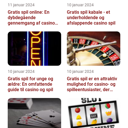
11 januar 2024
10 januar 2024
Gratis spil online: En
Gratis spil kabale - et
dybdegående
underholdende og
gennemgang af casino
afslappende casino spil
spil på nettet
10 januar 2024
10 januar 2024
Gratis spil for unge og
Gratis spil er en attraktiv
ældre: En omfattende
mulighed for casino- og
guide til casino og spil
spilleentusiaster, der
ønsker at nyde deres
favo...