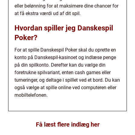
eller belønning for at maksimere dine chancer for
at få ekstra værdi ud af dit spil.
Hvordan spiller jeg Danskespil
Poker?
For at spille Danskespil Poker skal du oprette en
konto på Danskespil-kasinoet og indlæse penge
på din spilkonto. Derefter kan du vælge din
foretrukne spilvariant, enten cash games eller
turneringer, og deltage i spillet ved et bord. Du kan
også vælge at spille online ved computeren eller
mobiltelefonen.
Få læst flere indlæg her