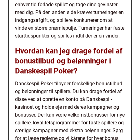
enhver tid forlade spillet og tage dine gevinster
med dig. På den anden side kræver turneringer en
indgangsafgift, og spillere konkurrerer om at
vinde en større præmiepulje. Turneringer har faste
starttidspunkter og spilles indtil der er en vinder.
Hvordan kan jeg drage fordel af
bonustilbud og belønninger i
Danskespil Poker?
Danskespil Poker tilbyder forskellige bonustilbud
og belønninger til spillere. Du kan drage fordel af
disse ved at oprette en konto på Danskespil-
kasinoet og holde øje med deres kampagner og
bonusser. Der kan være velkomstbonusser for nye
spillere, loyalitetsprogrammer for faste spillere og
særlige kampagner med ekstra belønninger. Sørg
for at læse reglerne og vilkårene for hver bonus