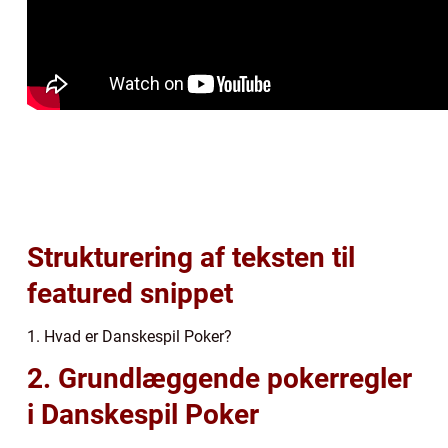
Strukturering af teksten til
featured snippet
1. Hvad er Danskespil Poker?
2. Grundlæggende pokerregler
i Danskespil Poker