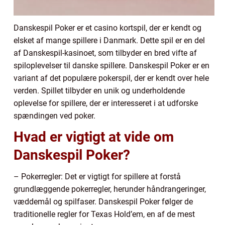
Danskespil Poker er et casino kortspil, der er kendt og
elsket af mange spillere i Danmark. Dette spil er en del
af Danskespil-kasinoet, som tilbyder en bred vifte af
spiloplevelser til danske spillere. Danskespil Poker er en
variant af det populære pokerspil, der er kendt over hele
verden. Spillet tilbyder en unik og underholdende
oplevelse for spillere, der er interesseret i at udforske
spændingen ved poker.
Hvad er vigtigt at vide om
Danskespil Poker?
– Pokerregler: Det er vigtigt for spillere at forstå
grundlæggende pokerregler, herunder håndrangeringer,
væddemål og spilfaser. Danskespil Poker følger de
traditionelle regler for Texas Hold’em, en af de mest