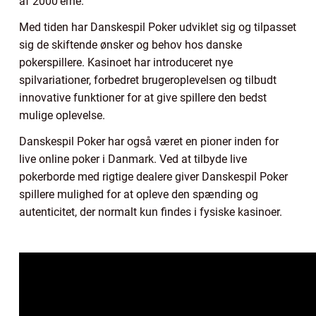
af 2000’erne.
Med tiden har Danskespil Poker udviklet sig og tilpasset
sig de skiftende ønsker og behov hos danske
pokerspillere. Kasinoet har introduceret nye
spilvariationer, forbedret brugeroplevelsen og tilbudt
innovative funktioner for at give spillere den bedst
mulige oplevelse.
Danskespil Poker har også været en pioner inden for
live online poker i Danmark. Ved at tilbyde live
pokerborde med rigtige dealere giver Danskespil Poker
spillere mulighed for at opleve den spænding og
autenticitet, der normalt kun findes i fysiske kasinoer.