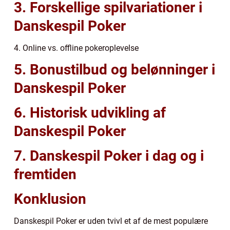
3. Forskellige spilvariationer i
Danskespil Poker
4. Online vs. offline pokeroplevelse
5. Bonustilbud og belønninger i
Danskespil Poker
6. Historisk udvikling af
Danskespil Poker
7. Danskespil Poker i dag og i
fremtiden
Konklusion
Danskespil Poker er uden tvivl et af de mest populære