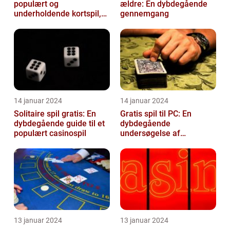
populært og
ældre: En dybdegående
underholdende kortspil,
gennemgang
der tilbyder timevis af
sjov og udfordrin...
14 januar 2024
14 januar 2024
Solitaire spil gratis: En
Gratis spil til PC: En
dybdegående guide til et
dybdegående
populært casinospil
undersøgelse af
underholdning for casino-
og spilentusiaster
13 januar 2024
13 januar 2024