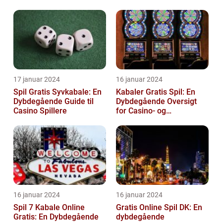
17 januar 2024
16 januar 2024
Spil Gratis Syvkabale: En
Kabaler Gratis Spil: En
Dybdegående Guide til
Dybdegående Oversigt
Casino Spillere
for Casino- og
Spilentusiaster
16 januar 2024
16 januar 2024
Spil 7 Kabale Online
Gratis Online Spil DK: En
Gratis: En Dybdegående
dybdegående