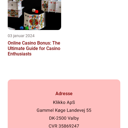
03 januar 2024
Online Casino Bonus: The
Ultimate Guide for Casino
Enthusiasts
Adresse