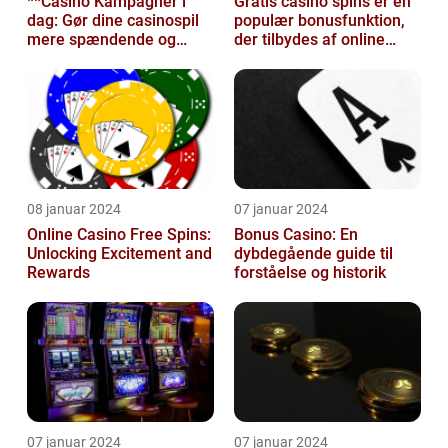
**Casino Kampagner i
Gratis casino spins er en
dag: Gør dine casinospil
populær bonusfunktion,
mere spændende og
der tilbydes af online
lukrative**
casinoer til spillere
08 januar 2024
07 januar 2024
Online Casino Free Spins:
Bonus Casino: En
Unlocking Excitement and
dybdegående guide til
Rewards
forståelse og historik
07 januar 2024
07 januar 2024