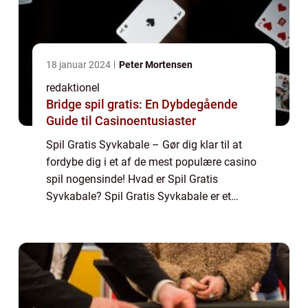
18 januar 2024
Peter Mortensen
redaktionel
Bridge spil gratis: En Dybdegående
Guide til Casinoentusiaster
Spil Gratis Syvkabale – Gør dig klar til at
fordybe dig i et af de mest populære casino
spil nogensinde! Hvad er Spil Gratis
Syvkabale? Spil Gratis Syvkabale er et
spændende kortspil, der har fanget
opmærksomheden hos mange casino-
entusiaster. ...