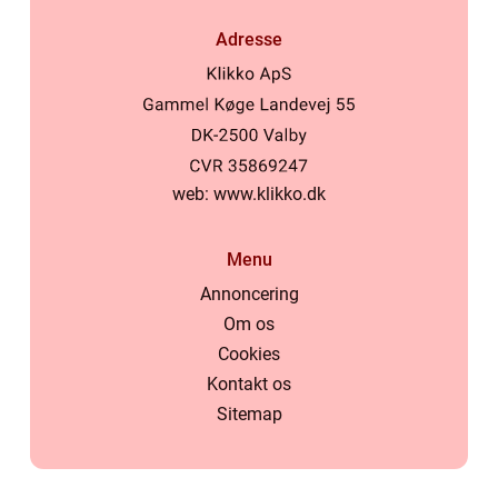
Adresse
web:
www.klikko.dk
Menu
Annoncering
Om os
Cookies
Kontakt os
Sitemap