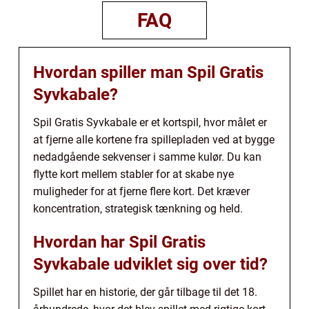
FAQ
Hvordan spiller man Spil Gratis
Syvkabale?
Spil Gratis Syvkabale er et kortspil, hvor målet er
at fjerne alle kortene fra spillepladen ved at bygge
nedadgående sekvenser i samme kulør. Du kan
flytte kort mellem stabler for at skabe nye
muligheder for at fjerne flere kort. Det kræver
koncentration, strategisk tænkning og held.
Hvordan har Spil Gratis
Syvkabale udviklet sig over tid?
Spillet har en historie, der går tilbage til det 18.