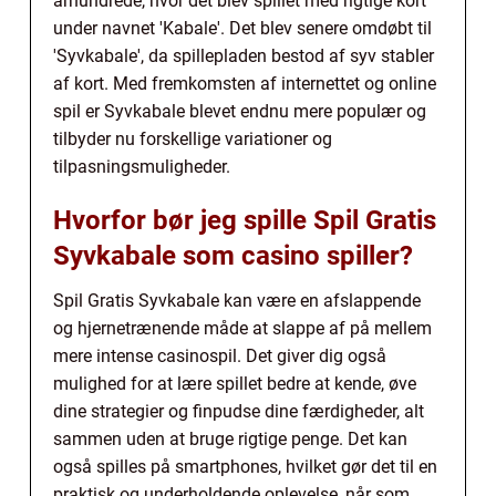
århundrede, hvor det blev spillet med rigtige kort
under navnet 'Kabale'. Det blev senere omdøbt til
'Syvkabale', da spillepladen bestod af syv stabler
af kort. Med fremkomsten af internettet og online
spil er Syvkabale blevet endnu mere populær og
tilbyder nu forskellige variationer og
tilpasningsmuligheder.
Hvorfor bør jeg spille Spil Gratis
Syvkabale som casino spiller?
Spil Gratis Syvkabale kan være en afslappende
og hjernetrænende måde at slappe af på mellem
mere intense casinospil. Det giver dig også
mulighed for at lære spillet bedre at kende, øve
dine strategier og finpudse dine færdigheder, alt
sammen uden at bruge rigtige penge. Det kan
også spilles på smartphones, hvilket gør det til en
praktisk og underholdende oplevelse, når som