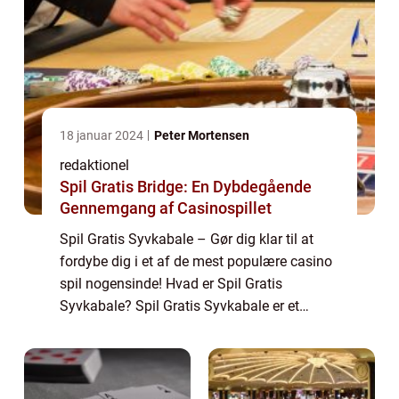
18 januar 2024
Peter Mortensen
redaktionel
Spil Gratis Bridge: En Dybdegående
Gennemgang af Casinospillet
Spil Gratis Syvkabale – Gør dig klar til at
fordybe dig i et af de mest populære casino
spil nogensinde! Hvad er Spil Gratis
Syvkabale? Spil Gratis Syvkabale er et
spændende kortspil, der har fanget
opmærksomheden hos mange casino-
entusiaster. ...