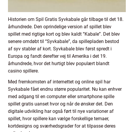
Historien om Spil Gratis Syvkabale går tilbage til det 18.
århundrede. Den oprindelige version af spillet blev
spillet med rigtige kort og blev kaldt “Kabale”. Det blev
senere omdøbt til “Syvkabale”, da spillepladen bestod
af syv stabler af kort. Syvkabale blev først spredt i
Europa og fandt derefter vej til Amerika i det 19.
århundrede, hvor det hurtigt blev populært blandt
casino spillere.
Med fremkomsten af internettet og online spil har
Syvkabale fået endnu større popularitet. Nu kan enhver
med adgang til en computer eller smartphone spille
spillet gratis uanset hvor og når de ønsker det. Den
digitale udvikling har også ført til nye variationer af
spillet, hvor spillere kan vælge forskellige temaer,
kortdesigns og sværhedsgrader for at tilpasse deres