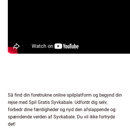
Så find din foretrukne online spilplatform og begynd din
rejse med Spil Gratis Syvkabale. Udfordr dig selv,
forbedr dine færdigheder og nyd den afslappende og
spændende verden af Syvkabale. Du vil ikke fortryde
det!