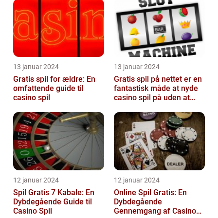
og spilentusiaster
13 januar 2024
13 januar 2024
Gratis spil for ældre: En
Gratis spil på nettet er en
omfattende guide til
fantastisk måde at nyde
casino spil
casino spil på uden at
skulle bruge dine egne
pe...
12 januar 2024
12 januar 2024
Spil Gratis 7 Kabale: En
Online Spil Gratis: En
Dybdegående Guide til
Dybdegående
Casino Spil
Gennemgang af Casino