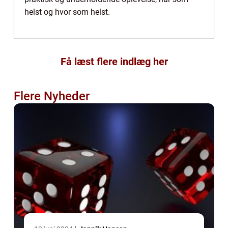
helst og hvor som helst.
Få læst flere indlæg her
Flere Nyheder