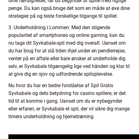
dine færdigheder, før du begynder at spille med rigtige
penge. Du kan også bruge det som en måde at øve dine
strategier på og teste forskellige tilgange til spillet.
3. Underholdning i Lommen: Med den stigende
popularitet af smartphones og online gaming, kan du
nu tage dit Syvkabale-spil med dig overalt. Uanset om
du har brug for at slå tiden ihjel under en pendlerrejse,
venter på en aftale eller bare ønsker at underholde dig
selv, er Syvkabale tilgængelig lige ved hånden og klar til
at give dig en sjov og udfordrende spiloplevelse.
Nu hvor du har en bedre forståelse af Spil Gratis
Syvkabale og dets betydning for casino spillere, er det
tid til at komme i gang. Uanset om du er nybegynder
eller erfaren, er Syvkabale et spil, der vil sikre dig mange
timers underholdning og hjernetræning.