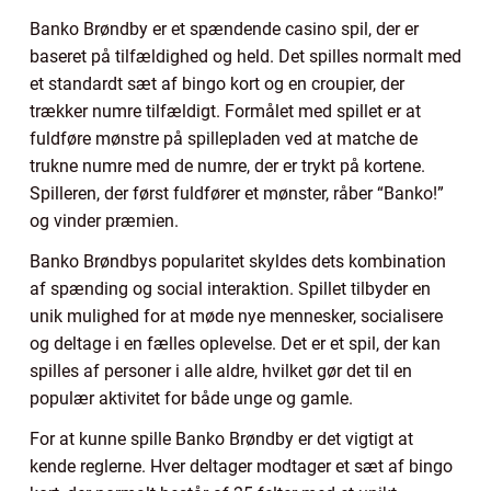
Banko Brøndby er et spændende casino spil, der er
baseret på tilfældighed og held. Det spilles normalt med
et standardt sæt af bingo kort og en croupier, der
trækker numre tilfældigt. Formålet med spillet er at
fuldføre mønstre på spillepladen ved at matche de
trukne numre med de numre, der er trykt på kortene.
Spilleren, der først fuldfører et mønster, råber “Banko!”
og vinder præmien.
Banko Brøndbys popularitet skyldes dets kombination
af spænding og social interaktion. Spillet tilbyder en
unik mulighed for at møde nye mennesker, socialisere
og deltage i en fælles oplevelse. Det er et spil, der kan
spilles af personer i alle aldre, hvilket gør det til en
populær aktivitet for både unge og gamle.
For at kunne spille Banko Brøndby er det vigtigt at
kende reglerne. Hver deltager modtager et sæt af bingo