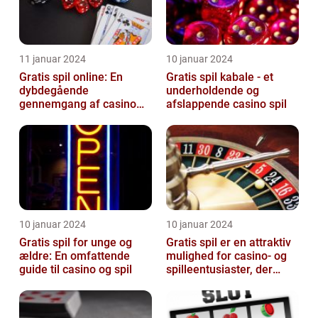
11 januar 2024
10 januar 2024
Gratis spil online: En
Gratis spil kabale - et
dybdegående
underholdende og
gennemgang af casino
afslappende casino spil
spil på nettet
10 januar 2024
10 januar 2024
Gratis spil for unge og
Gratis spil er en attraktiv
ældre: En omfattende
mulighed for casino- og
guide til casino og spil
spilleentusiaster, der
ønsker at nyde deres
favo...