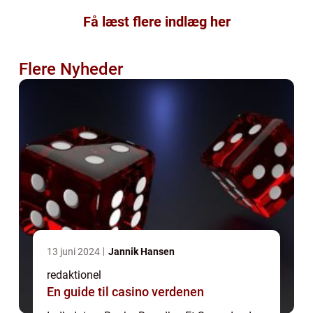
Få læst flere indlæg her
Flere Nyheder
13 juni 2024
Jannik Hansen
redaktionel
En guide til casino verdenen