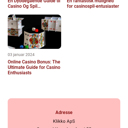
En Dybdegående Guide til
En fantastisk mulighed
Casino Og Spil
for casinospil-entusiaster
Entusiaster
03 januar 2024
Online Casino Bonus: The
Ultimate Guide for Casino
Enthusiasts
Adresse