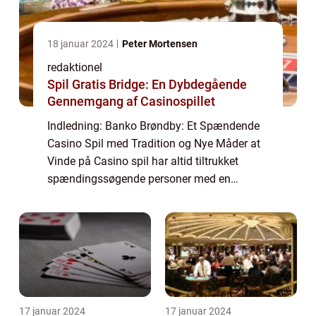
18 januar 2024
Peter Mortensen
redaktionel
Spil Gratis Bridge: En Dybdegående
Gennemgang af Casinospillet
Indledning: Banko Brøndby: Et Spændende
Casino Spil med Tradition og Nye Måder at
Vinde på Casino spil har altid tiltrukket
spændingssøgende personer med en
passion for at vinde. Et af de mest populære
spil i denne genre er “Banko Brøndby”...
17 januar 2024
17 januar 2024