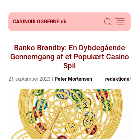
CASINOBLOGGERNE.
dk
Banko Brøndby: En Dybdegående
Gennemgang af et Populært Casino
Spil
21 september 2023
Peter Mortensen
redaktionel