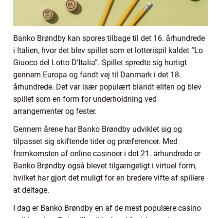
Banko Brøndby kan spores tilbage til det 16. århundrede
i Italien, hvor det blev spillet som et lotterispil kaldet “Lo
Giuoco del Lotto D’Italia”. Spillet spredte sig hurtigt
gennem Europa og fandt vej til Danmark i det 18.
århundrede. Det var især populært blandt eliten og blev
spillet som en form for underholdning ved
arrangementer og fester.
Gennem årene har Banko Brøndby udviklet sig og
tilpasset sig skiftende tider og præferencer. Med
fremkomsten af online casinoer i det 21. århundrede er
Banko Brøndby også blevet tilgængeligt i virtuel form,
hvilket har gjort det muligt for en bredere vifte af spillere
at deltage.
I dag er Banko Brøndby en af de mest populære casino