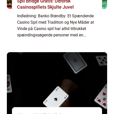
Spil Bridge Gratis: Udforsk
Casinospillets Skjulte Juvel
Indledning: Banko Brøndby: Et Spændende
Casino Spil med Tradition og Nye Måder at
Vinde på Casino spil har altid tiltrukket
spændingssøgende personer med en
passion for at vinde. Et af de mest populære
spil i denne genre er “Banko Brøndby”...