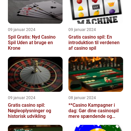
09 januar 2024
09 januar 2024
Spil Gratis: Nyd Casino
Gratis casino spil: En
Spil Uden at bruge en
introduktion til verdenen
Krone
af casino spil
09 januar 2024
08 januar 2024
Gratis casino spil:
**Casino Kampagner i
Nøgleoplysninger og
dag: Gør dine casinospil
historisk udvikling
mere spændende og
lukrative**