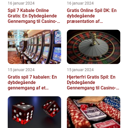
16 januar 2024
16 januar 2024
Spil 7 Kabale Online
Gratis Online Spil DK: En
Gratis: En Dybdegående
dybdegående
Gennemgang til Casino-
præsentation af
og Spilinteresserede
kasinospil for en ny æra
15 januar 2024
15 januar 2024
Gratis spil 7 kabalen: En
Hjerterfri Gratis Spil: En
dybdegående
Dybdegående
gennemgang af et
Gennemgang til Casino-
populært casinospil
og Spilentusiaster