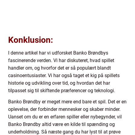
Konklusion:
I denne artikel har vi udforsket Banko Brøndbys
fascinerende verden. Vi har diskuteret, hvad spillet
handler om, og hvorfor det er så populært blandt
casinoentusiaster. Vi har også taget et kig på spillets
historie og udvikling over tid, og hvordan det har
tilpasset sig til skiftende præferencer og teknologi.
Banko Brøndby er meget mere end bare et spil. Det er en
oplevelse, der forbinder mennesker og skaber minder.
Uanset om du er en erfaren spiller eller nybegynder, vil
Banko Brøndby altid være en kilde til spænding og
underholdning. Så næste gang du har lyst til at prøve