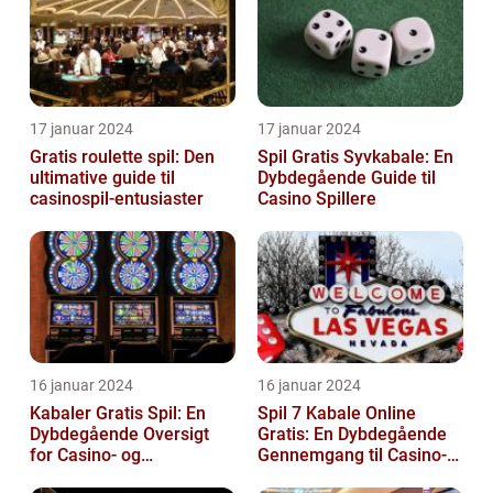
17 januar 2024
17 januar 2024
Gratis roulette spil: Den
Spil Gratis Syvkabale: En
ultimative guide til
Dybdegående Guide til
casinospil-entusiaster
Casino Spillere
16 januar 2024
16 januar 2024
Kabaler Gratis Spil: En
Spil 7 Kabale Online
Dybdegående Oversigt
Gratis: En Dybdegående
for Casino- og
Gennemgang til Casino-
Spilentusiaster
og Spilinteresserede