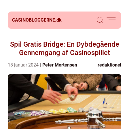
CASINOBLOGGERNE.
dk
Spil Gratis Bridge: En Dybdegående
Gennemgang af Casinospillet
18 januar 2024
Peter Mortensen
redaktionel