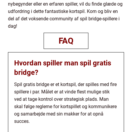
nybegynder eller en erfaren spiller, vil du finde glæde og
udfordring i dette fantastiske kortspil. Kom og bliv en
del af det voksende community af spil bridge-spillere i
dag!
FAQ
Hvordan spiller man spil gratis
bridge?
Spil gratis bridge er et kortspil, der spilles med fire
spillere i par. Målet er at vinde flest mulige stik
ved at tage kontrol over strategisk plads. Man
skal følge reglerne for kortspillet og kommunikere
og samarbejde med sin makker for at opnå
succes.