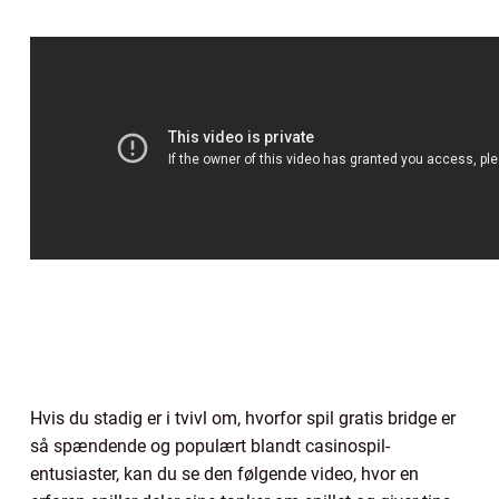
Hvis du stadig er i tvivl om, hvorfor spil gratis bridge er
så spændende og populært blandt casinospil-
entusiaster, kan du se den følgende video, hvor en