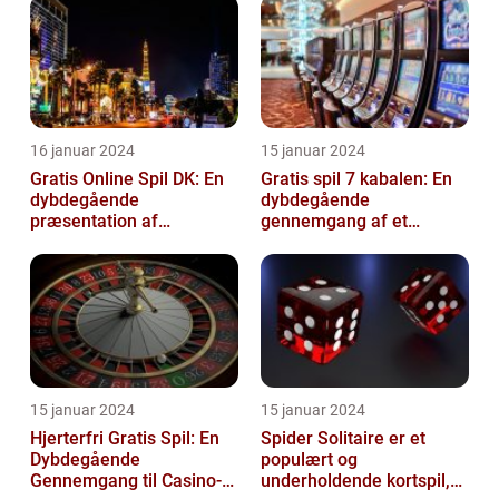
16 januar 2024
15 januar 2024
Gratis Online Spil DK: En
Gratis spil 7 kabalen: En
dybdegående
dybdegående
præsentation af
gennemgang af et
kasinospil for en ny æra
populært casinospil
15 januar 2024
15 januar 2024
Hjerterfri Gratis Spil: En
Spider Solitaire er et
Dybdegående
populært og
Gennemgang til Casino-
underholdende kortspil,