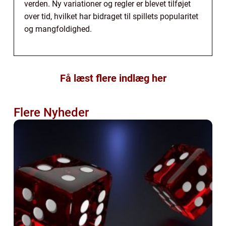
verden. Ny variationer og regler er blevet tilføjet
over tid, hvilket har bidraget til spillets popularitet
og mangfoldighed.
Få læst flere indlæg her
Flere Nyheder