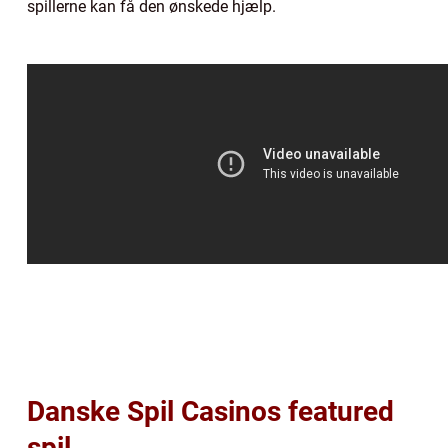
spillerne kan få den ønskede hjælp.
Danske Spil Casinos featured
spil