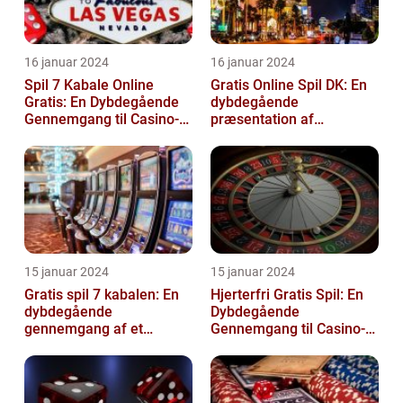
16 januar 2024
16 januar 2024
Spil 7 Kabale Online
Gratis Online Spil DK: En
Gratis: En Dybdegående
dybdegående
Gennemgang til Casino-
præsentation af
og Spilinteresserede
kasinospil for en ny æra
15 januar 2024
15 januar 2024
Gratis spil 7 kabalen: En
Hjerterfri Gratis Spil: En
dybdegående
Dybdegående
gennemgang af et
Gennemgang til Casino-
populært casinospil
og Spilentusiaster