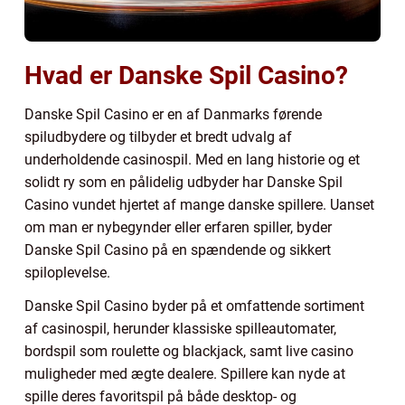
Hvad er Danske Spil Casino?
Danske Spil Casino er en af Danmarks førende
spiludbydere og tilbyder et bredt udvalg af
underholdende casinospil. Med en lang historie og et
solidt ry som en pålidelig udbyder har Danske Spil
Casino vundet hjertet af mange danske spillere. Uanset
om man er nybegynder eller erfaren spiller, byder
Danske Spil Casino på en spændende og sikkert
spiloplevelse.
Danske Spil Casino byder på et omfattende sortiment
af casinospil, herunder klassiske spilleautomater,
bordspil som roulette og blackjack, samt live casino
muligheder med ægte dealere. Spillere kan nyde at
spille deres favoritspil på både desktop- og