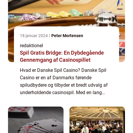
18 januar 2024
Peter Mortensen
redaktionel
Spil Gratis Bridge: En Dybdegående
Gennemgang af Casinospillet
Hvad er Danske Spil Casino? Danske Spil
Casino er en af Danmarks førende
spiludbydere og tilbyder et bredt udvalg af
underholdende casinospil. Med en lang
historie og et solidt ry som en pålidelig
udbyder har Danske Spil Casino vundet
hjertet af mang...