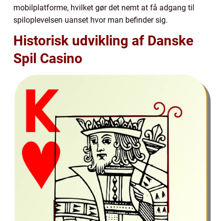
mobilplatforme, hvilket gør det nemt at få adgang til
spiloplevelsen uanset hvor man befinder sig.
Historisk udvikling af Danske
Spil Casino