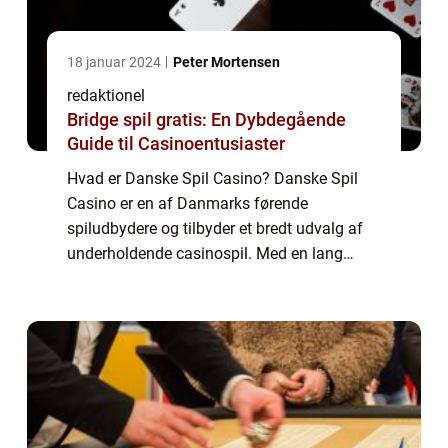
18 januar 2024
Peter Mortensen
redaktionel
Bridge spil gratis: En Dybdegående
Guide til Casinoentusiaster
Hvad er Danske Spil Casino? Danske Spil
Casino er en af Danmarks førende
spiludbydere og tilbyder et bredt udvalg af
underholdende casinospil. Med en lang
historie og et solidt ry som en pålidelig
udbyder har Danske Spil Casino vundet
hjertet af mang...