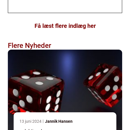
Få læst flere indlæg her
Flere Nyheder
13 juni 2024
Jannik Hansen