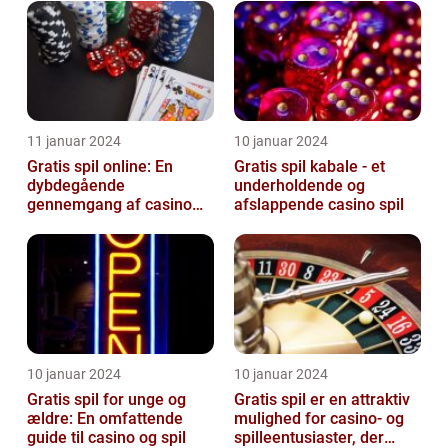
interess...
11 januar 2024
10 januar 2024
Gratis spil online: En
Gratis spil kabale - et
dybdegående
underholdende og
gennemgang af casino
afslappende casino spil
spil på nettet
10 januar 2024
10 januar 2024
Gratis spil for unge og
Gratis spil er en attraktiv
ældre: En omfattende
mulighed for casino- og
guide til casino og spil
spilleentusiaster, der