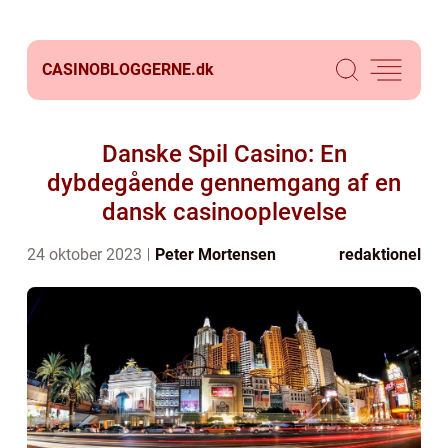
CASINOBLOGGERNE.
dk
Danske Spil Casino: En
dybdegående gennemgang af en
dansk casinooplevelse
24 oktober 2023
Peter Mortensen
redaktionel