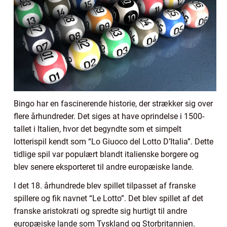
Bingo har en fascinerende historie, der strækker sig over
flere århundreder. Det siges at have oprindelse i 1500-
tallet i Italien, hvor det begyndte som et simpelt
lotterispil kendt som “Lo Giuoco del Lotto D’Italia”. Dette
tidlige spil var populært blandt italienske borgere og
blev senere eksporteret til andre europæiske lande.
I det 18. århundrede blev spillet tilpasset af franske
spillere og fik navnet “Le Lotto”. Det blev spillet af det
franske aristokrati og spredte sig hurtigt til andre
europæiske lande som Tyskland og Storbritannien.