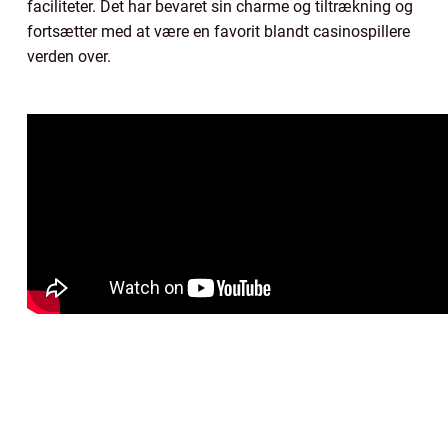
faciliteter. Det har bevaret sin charme og tiltrækning og
fortsætter med at være en favorit blandt casinospillere
verden over.