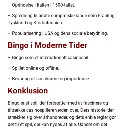
– Oprindelse i Italien i 1500-tallet.
– Spredning til andre europæiske lande som Frankrig,
Tyskland og Storbritannien.
– Popularisering i USA og dens sociale betydning.
Bingo i Moderne Tider
– Bingo som et internationalt casinospil.
– Spillet online og offline.
– Bevaring af sin charme og importanse.
Konklusion
Bingo er et spil, der fortsætter med at fascinere og
tiltrække casinospillere verden over. Dets historie, der
strækker sig over århundreder, og dets enkle regler gør
det til et spil, der kan nydes af alle. Uanset om det