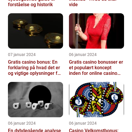
forståelse og historik
vide
07 januar 2024
06 januar 2024
Gratis casino bonus: En
Gratis casino bonusser er
forklaring på hvad det er
et populært koncept
og vigtige oplysninger for
inden for online casino
casinoentusiaster
spil, der tilbyder spillere
mu...
06 januar 2024
06 januar 2024
En dybdegående analyse
Casino Velkomstbonus: