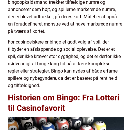
bingoopkaldsmand trækker tilfældige numre og
annoncerer dem højt, og spillerne markerer de numre,
der er blevet udtrukket, på deres kort. Målet er at opnå
en foruddefineret mønstre ved at have markerede numre
på tværs af kortet.
For casinoelskere er bingo et godt valg af spil, der
tilbyder en afslappende og social oplevelse. Det er et
spil, der ikke kræver stor dygtighed, og det er derfor ikke
nødvendigt at bruge lang tid på at lære komplekse
regler eller strategier. Bingo kan nydes af både erfarne
spillere og nybegyndere, da det er baseret på rent held
og tilfældighed.
Historien om Bingo: Fra Lotteri
til Casinofavorit