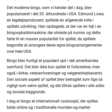
Det moderne bingo, som vi kender det i dag, blev
populariseret i det 20. århundrede i USA. Edmund Lowe,
en legetøjsproducent, spillede en afgørende rolle i
spillets udvikling. Han opdagede, at der var en fejl i en
bingoopkaldsmaskine, der stolede på numre, og dette
førte til en massiv popularitet for spillet, da spillere
begyndte at arrangere deres egne bingoarrangementer
over hele USA.
Bingo blev hurtigt et populært spil i det amerikanske
samfund. Det blev ikke kun spillet til forlystelser, men
også i kirker, veteranforeninger og velgørenhedsevents.
Den sociale aspekt af spillet blev betragtet som lige så
vigtigt som selve spillet, og det tiltrak spillere i alle aldre
og sociale baggrunde.
I dag er bingo et internationalt casinospil, der spilles
både online og i traditionelle mursten-og-mørtel-