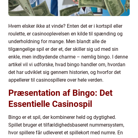
Hvem elsker ikke at vinde? Enten det er i kortspil eller
roulette, er casinooplevelsen en kilde til spænding og
underholdning for mange. Men blandt alle de
tilgængelige spil er der et, der skiller sig ud med sin
enkle, men indbydende charme – nemlig bingo. I denne
artikel vil vi udforske, hvad bingo handler om, hvordan
det har udviklet sig gennem historien, og hvorfor det
appellerer til casinospillere over hele verden.
Præsentation af Bingo: Det
Essentielle Casinospil
Bingo er et spil, der kombinerer held og dygtighed.
Spillet bruger et tilfældighedsbaseret nummersystem,
hvor spillere får udleveret et spillekort med numre. En