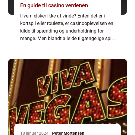
En guide til casino verdenen
Hvem elsker ikke at vinde? Enten det er i
kortspil eller roulette, er casinooplevelsen en
kilde til spænding og underholdning for
mange. Men blandt alle de tilgængelige spil
er der et, der skiller sig ud med sin enkle,
men indbydende charme – n...
18 januar 2024
Peter Mortensen