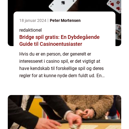
18 januar 2024
Peter Mortensen
redaktionel
Bridge spil gratis: En Dybdegående
Guide til Casinoentusiaster
Hvis du er en person, der generelt er
interesseret i casino spil, er det vigtigt at
have kendskab til forskellige spil og deres
regler for at kunne nyde dem fuldt ud. En
sådan populær mulighed er banko, et spil
med en lang historie og en bred appel. ...