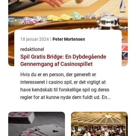
18 januar 2024
Peter Mortensen
redaktionel
Spil Gratis Bridge: En Dybdegående
Gennemgang af Casinospillet
Hvis du er en person, der generelt er
interesseret i casino spil, er det vigtigt at
have kendskab til forskellige spil og deres
regler for at kunne nyde dem fuldt ud. En
sådan populær mulighed er banko, et spil
med en lang historie og en bred appel. ...