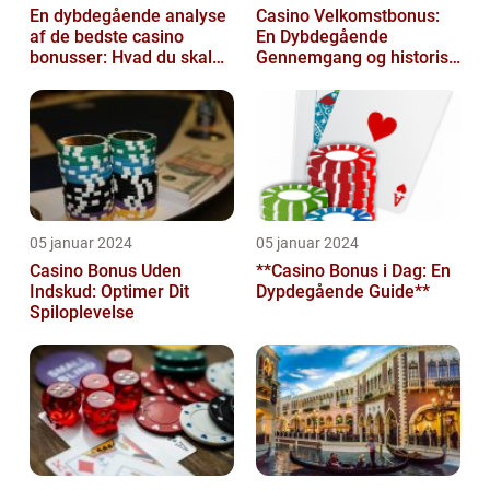
En dybdegående analyse
Casino Velkomstbonus:
af de bedste casino
En Dybdegående
bonusser: Hvad du skal
Gennemgang og historisk
vide, og hvordan de har
udvikling
udviklet s...
05 januar 2024
05 januar 2024
Casino Bonus Uden
**Casino Bonus i Dag: En
Indskud: Optimer Dit
Dypdegående Guide**
Spiloplevelse