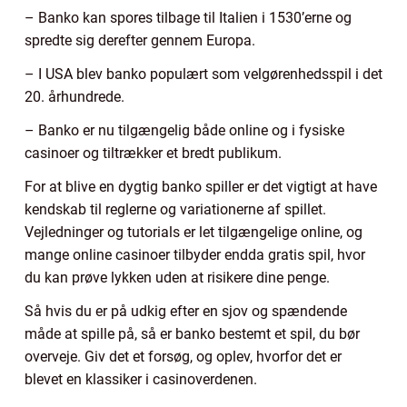
– Banko kan spores tilbage til Italien i 1530’erne og
spredte sig derefter gennem Europa.
– I USA blev banko populært som velgørenhedsspil i det
20. århundrede.
– Banko er nu tilgængelig både online og i fysiske
casinoer og tiltrækker et bredt publikum.
For at blive en dygtig banko spiller er det vigtigt at have
kendskab til reglerne og variationerne af spillet.
Vejledninger og tutorials er let tilgængelige online, og
mange online casinoer tilbyder endda gratis spil, hvor
du kan prøve lykken uden at risikere dine penge.
Så hvis du er på udkig efter en sjov og spændende
måde at spille på, så er banko bestemt et spil, du bør
overveje. Giv det et forsøg, og oplev, hvorfor det er
blevet en klassiker i casinoverdenen.