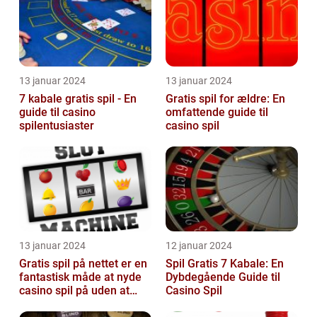
13 januar 2024
13 januar 2024
7 kabale gratis spil - En
Gratis spil for ældre: En
guide til casino
omfattende guide til
spilentusiaster
casino spil
13 januar 2024
12 januar 2024
Gratis spil på nettet er en
Spil Gratis 7 Kabale: En
fantastisk måde at nyde
Dybdegående Guide til
casino spil på uden at
Casino Spil
skulle bruge dine egne