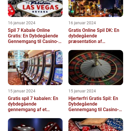
16 januar 2024
16 januar 2024
Spil 7 Kabale Online
Gratis Online Spil DK: En
Gratis: En Dybdegående
dybdegående
Gennemgang til Casino-
præsentation af
og Spilinteresserede
kasinospil for en ny æra
15 januar 2024
15 januar 2024
Gratis spil 7 kabalen: En
Hjerterfri Gratis Spil: En
dybdegående
Dybdegående
gennemgang af et
Gennemgang til Casino-
populært casinospil
og Spilentusiaster