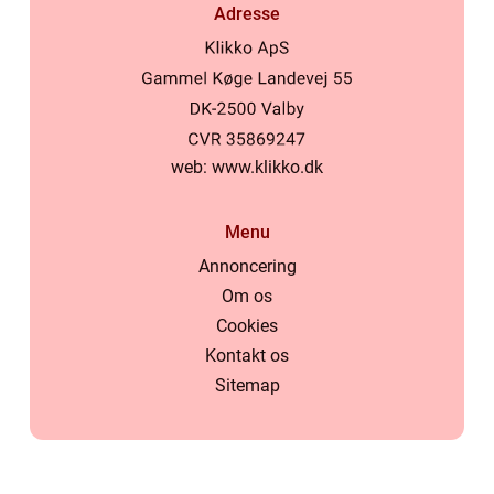
Adresse
web:
www.klikko.dk
Menu
Annoncering
Om os
Cookies
Kontakt os
Sitemap