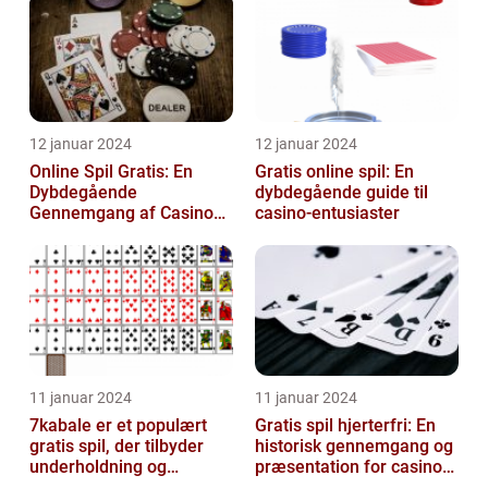
pe...
12 januar 2024
12 januar 2024
Online Spil Gratis: En
Gratis online spil: En
Dybdegående
dybdegående guide til
Gennemgang af Casino
casino-entusiaster
Verdenens Tilbud
11 januar 2024
11 januar 2024
7kabale er et populært
Gratis spil hjerterfri: En
gratis spil, der tilbyder
historisk gennemgang og
underholdning og
præsentation for casino-
spænding for folk, der er
og spilentusiaster