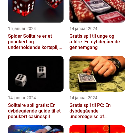
15 januar 2024
14 januar 2024
Spider Solitaire er et
Gratis spil til unge og
populært og
ældre: En dybdegående
underholdende kortspil,
gennemgang
der tilbyder timevis af
sjov og udfordrin...
14 januar 2024
14 januar 2024
Solitaire spil gratis: En
Gratis spil til PC: En
dybdegående guide til et
dybdegående
populært casinospil
undersøgelse af
underholdning for casino-
og spilentusiaster