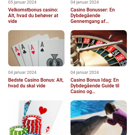
05 januar 2024
04 januar 2024
Velkomstbonus casino:
Casino Bonusser: En
Alt, hvad du behøver at
Dybdegående
vide
Gennemgang af
Fordelene ved at Udnytte
Dine Casino Muligheder
04 januar 2024
04 januar 2024
Bedste Casino Bonus: Alt,
Casino Bonus Idag: En
hvad du skal vide
Dybdegående Guide til
Casino og
Spilleentusiaster