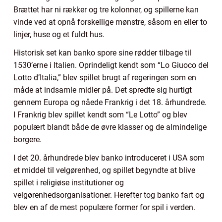
Brættet har ni rækker og tre kolonner, og spillerne kan
vinde ved at opnå forskellige mønstre, såsom en eller to
linjer, huse og et fuldt hus.
Historisk set kan banko spore sine rødder tilbage til
1530’erne i Italien. Oprindeligt kendt som “Lo Giuoco del
Lotto d’Italia,” blev spillet brugt af regeringen som en
måde at indsamle midler på. Det spredte sig hurtigt
gennem Europa og nåede Frankrig i det 18. århundrede.
I Frankrig blev spillet kendt som “Le Lotto” og blev
populært blandt både de øvre klasser og de almindelige
borgere.
I det 20. århundrede blev banko introduceret i USA som
et middel til velgørenhed, og spillet begyndte at blive
spillet i religiøse institutioner og
velgørenhedsorganisationer. Herefter tog banko fart og
blev en af de mest populære former for spil i verden.