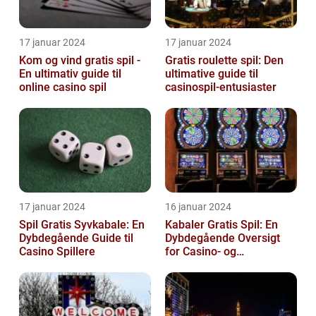
17 januar 2024
17 januar 2024
Kom og vind gratis spil -
Gratis roulette spil: Den
En ultimativ guide til
ultimative guide til
online casino spil
casinospil-entusiaster
17 januar 2024
16 januar 2024
Spil Gratis Syvkabale: En
Kabaler Gratis Spil: En
Dybdegående Guide til
Dybdegående Oversigt
Casino Spillere
for Casino- og
Spilentusiaster