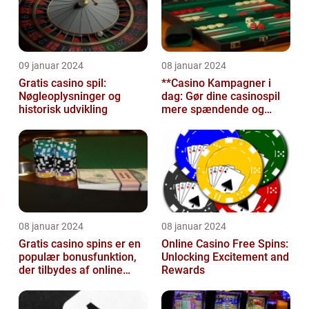
09 januar 2024
08 januar 2024
Gratis casino spil:
**Casino Kampagner i
Nøgleoplysninger og
dag: Gør dine casinospil
historisk udvikling
mere spændende og
lukrative**
08 januar 2024
08 januar 2024
Gratis casino spins er en
Online Casino Free Spins:
populær bonusfunktion,
Unlocking Excitement and
der tilbydes af online
Rewards
casinoer til spillere