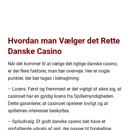
Hvordan man Vælger det Rette
Danske Casino
Når det kommer til at vælge det rigtige danske casino,
er der flere faktorer, man bør overveje. Her er nogle
punkter, der bør tages i betragtning:
– Licens: Først og fremmest er det vigtigt at sikre sig, at
casinoet har en gyldig licens fra Spillemyndigheden.
Dette garanterer, at casinoet opererer lovligt og at
spillernes interesser beskyttes.
– Spiludvalg: Et godt danske casino bør have et
omfattende udvalg af spil, der passer til forskellige