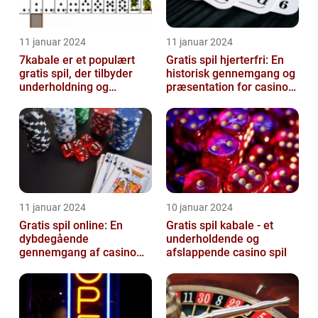
11 januar 2024
11 januar 2024
7kabale er et populært
Gratis spil hjerterfri: En
gratis spil, der tilbyder
historisk gennemgang og
underholdning og
præsentation for casino-
spænding for folk, der er
og spilentusiaster
interess...
11 januar 2024
10 januar 2024
Gratis spil online: En
Gratis spil kabale - et
dybdegående
underholdende og
gennemgang af casino
afslappende casino spil
spil på nettet