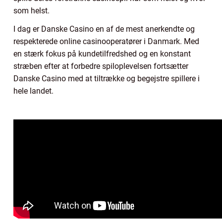
som helst.
I dag er Danske Casino en af de mest anerkendte og
respekterede online casinooperatører i Danmark. Med
en stærk fokus på kundetilfredshed og en konstant
stræben efter at forbedre spiloplevelsen fortsætter
Danske Casino med at tiltrække og begejstre spillere i
hele landet.