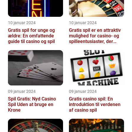
10 januar 2024
10 januar 2024
Gratis spil for unge og
Gratis spil er en attraktiv
ældre: En omfattende
mulighed for casino- og
guide til casino og spil
spilleentusiaster, der
ønsker at nyde deres
favo...
09 januar 2024
09 januar 2024
Spil Gratis: Nyd Casino
Gratis casino spil: En
Spil Uden at bruge en
introduktion til verdenen
Krone
af casino spil