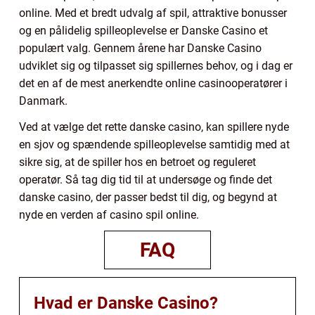
online. Med et bredt udvalg af spil, attraktive bonusser
og en pålidelig spilleoplevelse er Danske Casino et
populært valg. Gennem årene har Danske Casino
udviklet sig og tilpasset sig spillernes behov, og i dag er
det en af de mest anerkendte online casinooperatører i
Danmark.
Ved at vælge det rette danske casino, kan spillere nyde
en sjov og spændende spilleoplevelse samtidig med at
sikre sig, at de spiller hos en betroet og reguleret
operatør. Så tag dig tid til at undersøge og finde det
danske casino, der passer bedst til dig, og begynd at
nyde en verden af casino spil online.
FAQ
Hvad er Danske Casino?