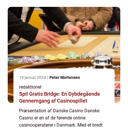
tiltrukket utallige spillere, der er interesseret i
...
18 januar 2024
Peter Mortensen
redaktionel
Spil Gratis Bridge: En Dybdegående
Gennemgang af Casinospillet
Præsentation af Danske Casino Danske
Casino er en af de førende online
casinooperatører i Danmark. Med et bredt