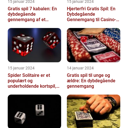
15 januar 2024
15 januar 2024
Gratis spil 7 kabalen: En
Hjerterfri Gratis Spil: En
dybdegående
Dybdegående
gennemgang af et
Gennemgang til Casino-
populært casinospil
og Spilentusiaster
15 januar 2024
14 januar 2024
Spider Solitaire er et
Gratis spil til unge og
populært og
ældre: En dybdegående
underholdende kortspil,
gennemgang
der tilbyder timevis af
sjov og udfordrin...