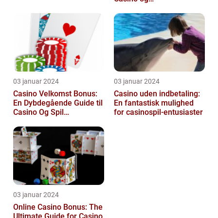
Spilleentusiaster
03 januar 2024
03 januar 2024
Casino Velkomst Bonus:
Casino uden indbetaling:
En Dybdegående Guide til
En fantastisk mulighed
Casino Og Spil
for casinospil-entusiaster
Entusiaster
03 januar 2024
Online Casino Bonus: The
Ultimate Guide for Casino