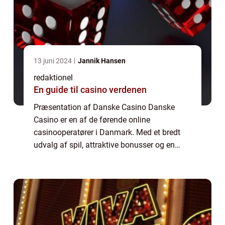
13 juni 2024
Jannik Hansen
redaktionel
En guide til casino verdenen
Præsentation af Danske Casino Danske
Casino er en af de førende online
casinooperatører i Danmark. Med et bredt
udvalg af spil, attraktive bonusser og en
pålidelig spilleoplevelse har Danske Casino
tiltrukket utallige spillere, der er interesseret i
...