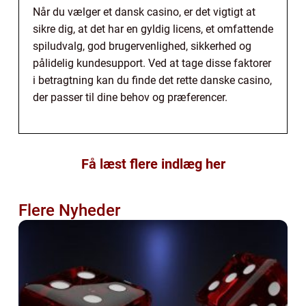
Når du vælger et dansk casino, er det vigtigt at
sikre dig, at det har en gyldig licens, et omfattende
spiludvalg, god brugervenlighed, sikkerhed og
pålidelig kundesupport. Ved at tage disse faktorer
i betragtning kan du finde det rette danske casino,
der passer til dine behov og præferencer.
Få læst flere indlæg her
Flere Nyheder