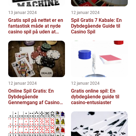
13 januar 2024
12 januar 2024
Gratis spil på nettet er en
Spil Gratis 7 Kabale: En
fantastisk måde at nyde
Dybdegående Guide til
casino spil på uden at
Casino Spil
skulle bruge dine egne
pe...
12 januar 2024
12 januar 2024
Online Spil Gratis: En
Gratis online spil: En
Dybdegående
dybdegående guide til
Gennemgang af Casino
casino-entusiaster
Verdenens Tilbud