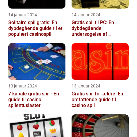
14 januar 2024
14 januar 2024
Solitaire spil gratis: En
Gratis spil til PC: En
dybdegående guide til et
dybdegående
populært casinospil
undersøgelse af
underholdning for casino-
og spilentusiaster
13 januar 2024
13 januar 2024
7 kabale gratis spil - En
Gratis spil for ældre: En
guide til casino
omfattende guide til
spilentusiaster
casino spil