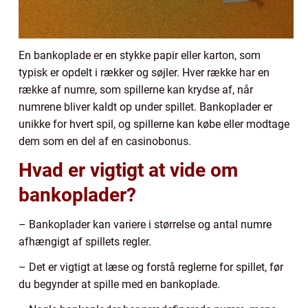
En bankoplade er en stykke papir eller karton, som
typisk er opdelt i rækker og søjler. Hver række har en
række af numre, som spillerne kan krydse af, når
numrene bliver kaldt op under spillet. Bankoplader er
unikke for hvert spil, og spillerne kan købe eller modtage
dem som en del af en casinobonus.
Hvad er vigtigt at vide om
bankoplader?
– Bankoplader kan variere i størrelse og antal numre
afhængigt af spillets regler.
– Det er vigtigt at læse og forstå reglerne for spillet, før
du begynder at spille med en bankoplade.