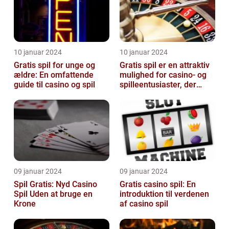
10 januar 2024
10 januar 2024
Gratis spil for unge og
Gratis spil er en attraktiv
ældre: En omfattende
mulighed for casino- og
guide til casino og spil
spilleentusiaster, der
ønsker at nyde deres
favo...
09 januar 2024
09 januar 2024
Spil Gratis: Nyd Casino
Gratis casino spil: En
Spil Uden at bruge en
introduktion til verdenen
Krone
af casino spil