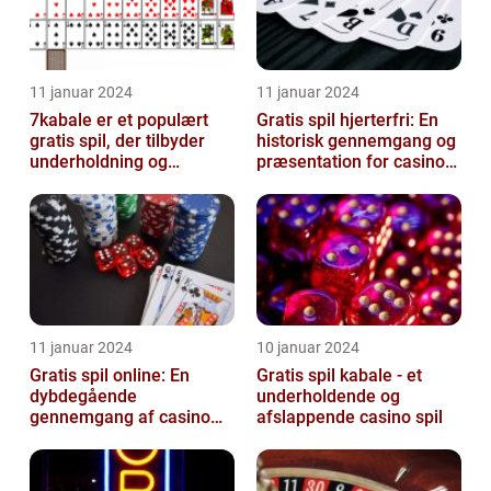
11 januar 2024
11 januar 2024
7kabale er et populært
Gratis spil hjerterfri: En
gratis spil, der tilbyder
historisk gennemgang og
underholdning og
præsentation for casino-
spænding for folk, der er
og spilentusiaster
interess...
11 januar 2024
10 januar 2024
Gratis spil online: En
Gratis spil kabale - et
dybdegående
underholdende og
gennemgang af casino
afslappende casino spil
spil på nettet