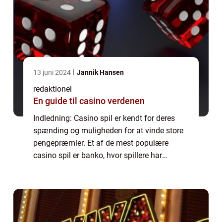
13 juni 2024
Jannik Hansen
redaktionel
En guide til casino verdenen
Indledning: Casino spil er kendt for deres
spænding og muligheden for at vinde store
pengepræmier. Et af de mest populære
casino spil er banko, hvor spillere har
mulighed for at krydse numre af på deres
bankoplader i håb om at få en række eller et
fu...