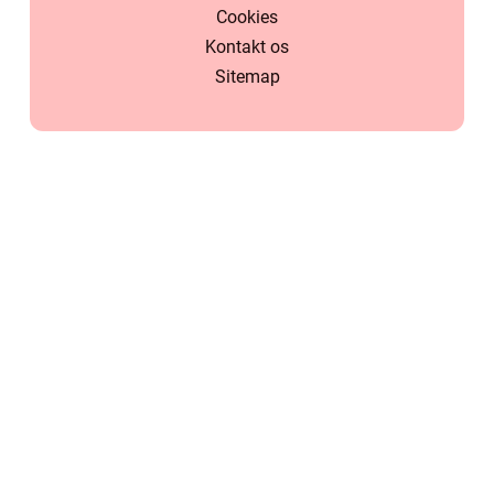
Cookies
Kontakt os
Sitemap