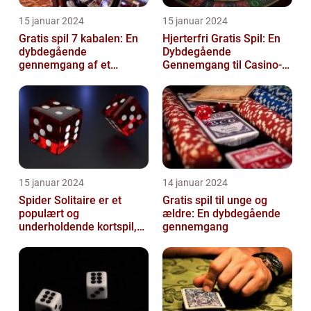
15 januar 2024
15 januar 2024
Gratis spil 7 kabalen: En
Hjerterfri Gratis Spil: En
dybdegående
Dybdegående
gennemgang af et
Gennemgang til Casino-
populært casinospil
og Spilentusiaster
15 januar 2024
14 januar 2024
Spider Solitaire er et
Gratis spil til unge og
populært og
ældre: En dybdegående
underholdende kortspil,
gennemgang
der tilbyder timevis af
sjov og udfordrin...