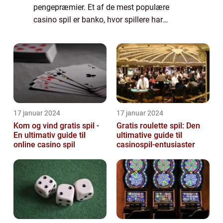
pengepræmier. Et af de mest populære
casino spil er banko, hvor spillere har
mulighed for at krydse numre af på deres
bankoplader i håb om at få en række eller et
fu...
17 januar 2024
17 januar 2024
Kom og vind gratis spil -
Gratis roulette spil: Den
En ultimativ guide til
ultimative guide til
online casino spil
casinospil-entusiaster