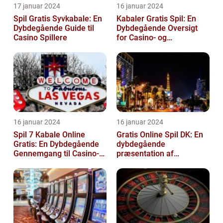
17 januar 2024
16 januar 2024
Spil Gratis Syvkabale: En
Kabaler Gratis Spil: En
Dybdegående Guide til
Dybdegående Oversigt
Casino Spillere
for Casino- og
Spilentusiaster
16 januar 2024
16 januar 2024
Spil 7 Kabale Online
Gratis Online Spil DK: En
Gratis: En Dybdegående
dybdegående
Gennemgang til Casino-
præsentation af
og Spilinteresserede
kasinospil for en ny æra