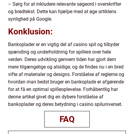
– Sørg for at inkludere relevante søgeord i overskrifter
og brødtekst. Dette kan hjælpe med at øge artiklens
synlighed på Google.
Konklusion:
Bankoplader er en vigtig del af casino spil og tilbyder
spænding og underholdning for spillere over hele
verden. Deres udvikling gennem tiden har gjort dem
mere tilgængelige og alsidige, og de findes nu i en bred
vifte af materialer og designs. Forståelse af reglerne og
hvordan man bedst bruger en bankoplade er afgørende
for at få en optimal spilleoplevelse. Forhåbentlig har
denne artikel givet dig en dybere forståelse af
bankoplader og deres betydning i casino spiluniverset.
FAQ