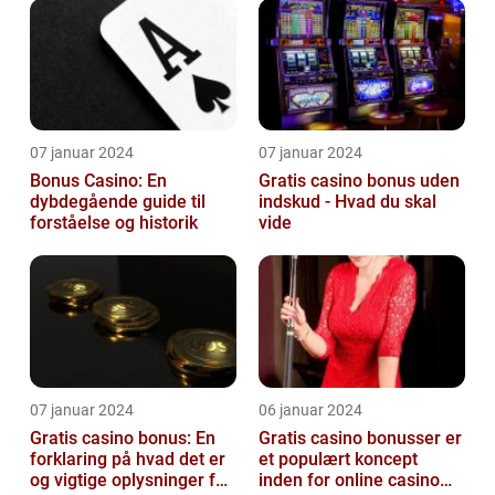
07 januar 2024
07 januar 2024
Bonus Casino: En
Gratis casino bonus uden
dybdegående guide til
indskud - Hvad du skal
forståelse og historik
vide
07 januar 2024
06 januar 2024
Gratis casino bonus: En
Gratis casino bonusser er
forklaring på hvad det er
et populært koncept
og vigtige oplysninger for
inden for online casino