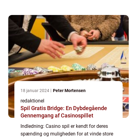
mulighed for at krydse numre af på deres
bankoplader i håb om at få en række eller et
fu...
18 januar 2024
Peter Mortensen
redaktionel
Spil Gratis Bridge: En Dybdegående
Gennemgang af Casinospillet
Indledning: Casino spil er kendt for deres
spænding og muligheden for at vinde store