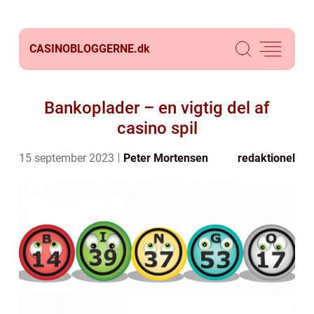
CASINOBLOGGERNE.
dk
Bankoplader – en vigtig del af
casino spil
15 september 2023
Peter Mortensen
redaktionel