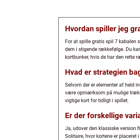
Hvordan spiller jeg gra
For at spille gratis spil 7 kabalen 
dem i stigende rækkefølge. Du kan 
kortbunker, hvis de har den rette 
Hvad er strategien bag
Selvom der er elementer af held inv
være opmærksom på mulige træk og
vigtige kort for tidligt i spillet.
Er der forskellige vari
Ja, udover den klassiske version fi
Solitaire, hvor kortene er placeret