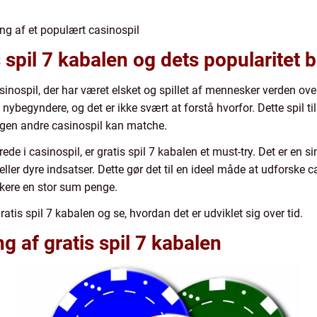
ng af et populært casinospil
is spil 7 kabalen og dets popularitet 
asinospil, der har været elsket og spillet af mennesker verden over
 nybegyndere, og det er ikke svært at forstå hvorfor. Dette spil t
ngen andre casinospil kan matche.
rede i casinospil, er gratis spil 7 kabalen et must-try. Det er en s
ller dyre indsatser. Dette gør det til en ideel måde at udforsk
ikere en stor sum penge.
atis spil 7 kabalen og se, hvordan det er udviklet sig over tid.
 af gratis spil 7 kabalen