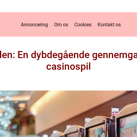
Annoncering
Om os
Cookies
Kontakt os
balen: En dybdegående gennemga
casinospil