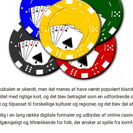
 kabalen er ukendt, men det menes at have været populært blandt
pillet med rigtige kort, og det blev betragtet som en udfordrende 
 og tilpasset til forskellige kulturer og regioner, og det blev del
elig i en lang række digitale formater og udbydes af online casin
ilgængeligt og tiltrækkende for folk, der ønsker at spille fra kom