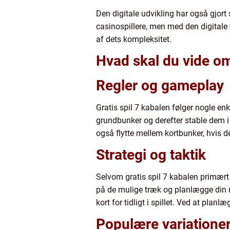
Den digitale udvikling har også gjort
casinospillere, men med den digitale
af dets kompleksitet.
Hvad skal du vide om
Regler og gameplay
Gratis spil 7 kabalen følger nogle enkle
grundbunker og derefter stable dem i 
også flytte mellem kortbunker, hvis d
Strategi og taktik
Selvom gratis spil 7 kabalen primært 
på de mulige træk og planlægge din ræ
kort for tidligt i spillet. Ved at plan
Populære variationer