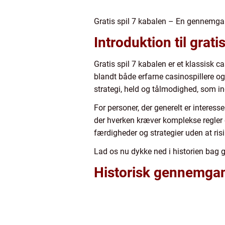
Gratis spil 7 kabalen – En gennemga
Introduktion til grat
Gratis spil 7 kabalen er et klassisk c
blandt både erfarne casinospillere og
strategi, held og tålmodighed, som i
For personer, der generelt er interesse
der hverken kræver komplekse regler e
færdigheder og strategier uden at ris
Lad os nu dykke ned i historien bag gr
Historisk gennemgang