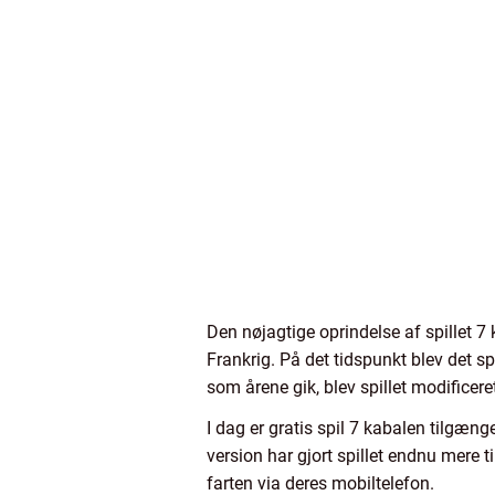
Den nøjagtige oprindelse af spillet 7
Frankrig. På det tidspunkt blev det s
som årene gik, blev spillet modificeret
I dag er gratis spil 7 kabalen tilgæng
version har gjort spillet endnu mere t
farten via deres mobiltelefon.