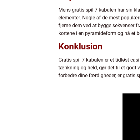
Mens gratis spil 7 kabalen har sin klas
elementer. Nogle af de mest populære v
fjerne dem ved at bygge sekvenser fra
kortene i en pyramideform og nå et 
Konklusion
Gratis spil 7 kabalen er et tidløst ca
tænkning og held, gør det til et godt 
forbedre dine færdigheder, er gratis s