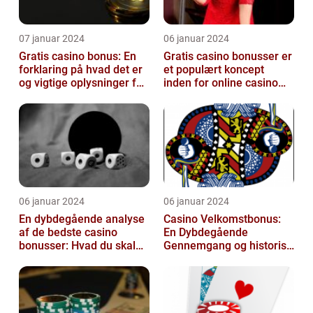
07 januar 2024
06 januar 2024
Gratis casino bonus: En
Gratis casino bonusser er
forklaring på hvad det er
et populært koncept
og vigtige oplysninger for
inden for online casino
casinoentusiaster
spil, der tilbyder spillere
mu...
06 januar 2024
06 januar 2024
En dybdegående analyse
Casino Velkomstbonus:
af de bedste casino
En Dybdegående
bonusser: Hvad du skal
Gennemgang og historisk
vide, og hvordan de har
udvikling
udviklet s...