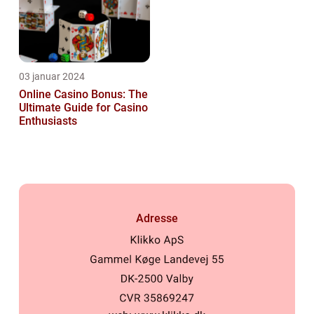
03 januar 2024
Online Casino Bonus: The
Ultimate Guide for Casino
Enthusiasts
Adresse