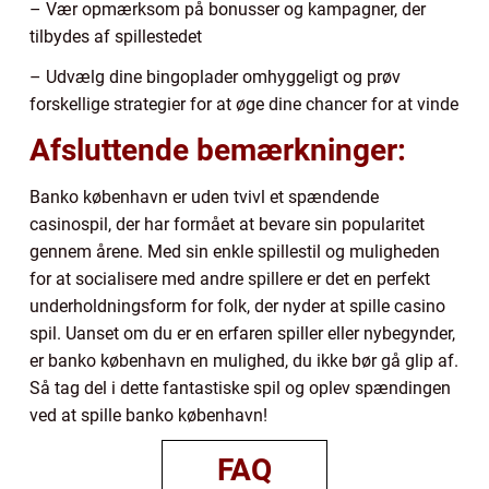
– Vær opmærksom på bonusser og kampagner, der
tilbydes af spillestedet
– Udvælg dine bingoplader omhyggeligt og prøv
forskellige strategier for at øge dine chancer for at vinde
Afsluttende bemærkninger:
Banko københavn er uden tvivl et spændende
casinospil, der har formået at bevare sin popularitet
gennem årene. Med sin enkle spillestil og muligheden
for at socialisere med andre spillere er det en perfekt
underholdningsform for folk, der nyder at spille casino
spil. Uanset om du er en erfaren spiller eller nybegynder,
er banko københavn en mulighed, du ikke bør gå glip af.
Så tag del i dette fantastiske spil og oplev spændingen
ved at spille banko københavn!
FAQ