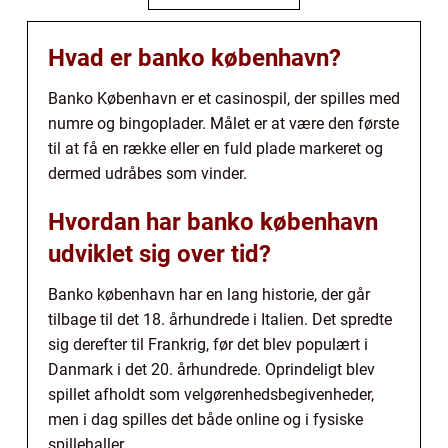
Hvad er banko københavn?
Banko København er et casinospil, der spilles med
numre og bingoplader. Målet er at være den første
til at få en række eller en fuld plade markeret og
dermed udråbes som vinder.
Hvordan har banko københavn
udviklet sig over tid?
Banko københavn har en lang historie, der går
tilbage til det 18. århundrede i Italien. Det spredte
sig derefter til Frankrig, før det blev populært i
Danmark i det 20. århundrede. Oprindeligt blev
spillet afholdt som velgørenhedsbegivenheder,
men i dag spilles det både online og i fysiske
spillehaller.