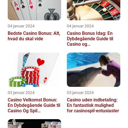
04 januar 2024
04 januar 2024
Bedste Casino Bonus: Alt,
Casino Bonus Idag: En
hvad du skal vide
Dybdegående Guide til
Casino og
Spilleentusiaster
03 januar 2024
03 januar 2024
Casino Velkomst Bonus:
Casino uden indbetaling:
En Dybdegående Guide til
En fantastisk mulighed
Casino Og Spil
for casinospil-entusiaster
Entusiaster