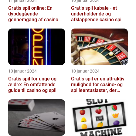
11 januar 2024
10 januar 2024
Gratis spil online: En
Gratis spil kabale - et
dybdegående
underholdende og
gennemgang af casino
afslappende casino spil
spil på nettet
10 januar 2024
10 januar 2024
Gratis spil for unge og
Gratis spil er en attraktiv
ældre: En omfattende
mulighed for casino- og
guide til casino og spil
spilleentusiaster, der
ønsker at nyde deres
favo...