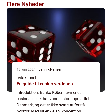
Flere Nyheder
13 juni 2024
Jannik Hansen
redaktionel
En guide til casino verdenen
Introduktion: Banko København er et
casinospil, der har vundet stor popularitet i
Danmark, og det er ikke svært at forstå
hvorfor. Med sit enkle spilkoncept og