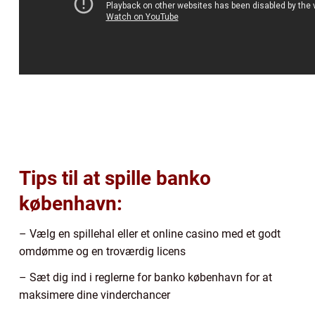
Tips til at spille banko
københavn:
– Vælg en spillehal eller et online casino med et godt
omdømme og en troværdig licens
– Sæt dig ind i reglerne for banko københavn for at
maksimere dine vinderchancer