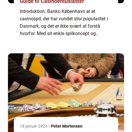
Guide til Casinoentusiaster
Introduktion: Banko København er et
casinospil, der har vundet stor popularitet i
Danmark, og det er ikke svært at forstå
hvorfor. Med sit enkle spilkoncept og
spændende præmier tiltrækker banko
københavn spillere fra alle samfundslag.
Hvis du er int...
18 januar 2024
Peter Mortensen