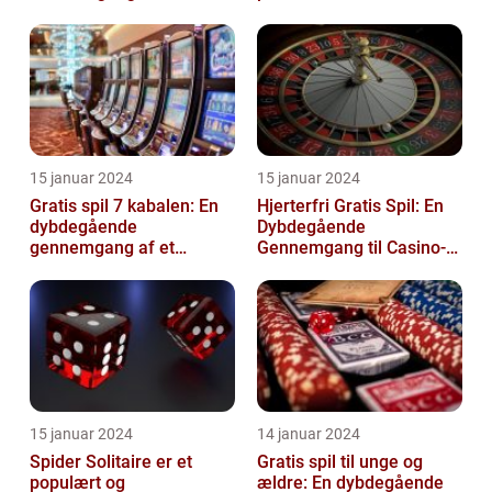
og Spilinteresserede
kasinospil for en ny æra
15 januar 2024
15 januar 2024
Gratis spil 7 kabalen: En
Hjerterfri Gratis Spil: En
dybdegående
Dybdegående
gennemgang af et
Gennemgang til Casino-
populært casinospil
og Spilentusiaster
15 januar 2024
14 januar 2024
Spider Solitaire er et
Gratis spil til unge og
populært og
ældre: En dybdegående