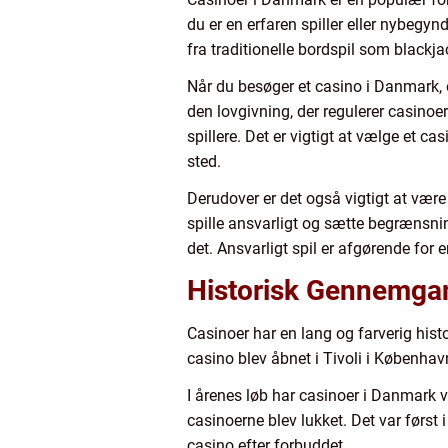
du er en erfaren spiller eller nybegynd
fra traditionelle bordspil som blackj
Når du besøger et casino i Danmark,
den lovgivning, der regulerer casinoer
spillere. Det er vigtigt at vælge et ca
sted.
Derudover er det også vigtigt at vær
spille ansvarligt og sætte begrænsnin
det. Ansvarligt spil er afgørende for 
Historisk Gennemgan
Casinoer har en lang og farverig histo
casino blev åbnet i Tivoli i København
I årenes løb har casinoer i Danmark v
casinoerne blev lukket. Det var først 
casino efter forbuddet.