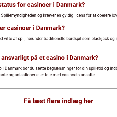
status for casinoer i Danmark?
 Spillemyndigheden og kræver en gyldig licens for at operere lovl
yder casinoer i Danmark?
 vifte af spil, herunder traditionelle bordspil som blackjack og 
 ansvarligt på et casino i Danmark?
ino i Danmark bør du sætte begrænsninger for din spilletid og indb
vante organisationer eller tale med casinoets ansatte.
Få læst flere indlæg her