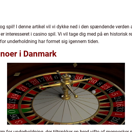
g spil! I denne artikel vil vi dykke ned i den spændende verden
er er interesseret i casino spil. Vi vil tage dig med på en historis
or underholdning har formet sig igennem tiden.
inoer i Danmark
m for underholdning, der tiltrækker en bred vifte af mennesker 