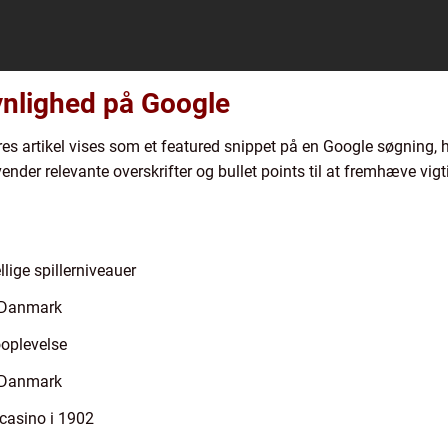
ynlighed på Google
es artikel vises som et featured snippet på en Google søgning, ha
nder relevante overskrifter og bullet points til at fremhæve vigti
llige spillerniveauer
i Danmark
ooplevelse
i Danmark
e casino i 1902