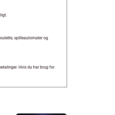
igt.
roulette, spilleautomater og
etalinger. Hvis du har brug for