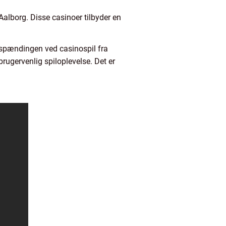
alborg. Disse casinoer tilbyder en
 spændingen ved casinospil fra
brugervenlig spiloplevelse. Det er