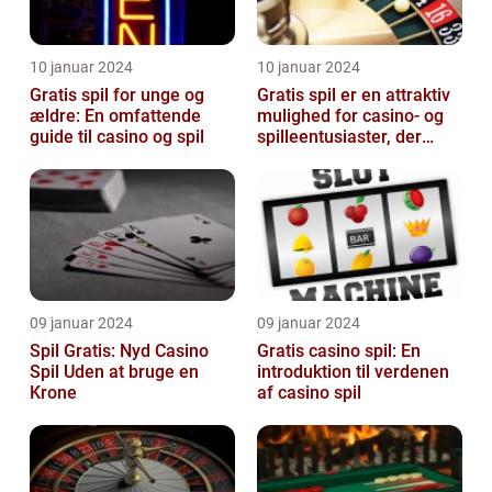
10 januar 2024
10 januar 2024
Gratis spil for unge og
Gratis spil er en attraktiv
ældre: En omfattende
mulighed for casino- og
guide til casino og spil
spilleentusiaster, der
ønsker at nyde deres
favo...
09 januar 2024
09 januar 2024
Spil Gratis: Nyd Casino
Gratis casino spil: En
Spil Uden at bruge en
introduktion til verdenen
Krone
af casino spil