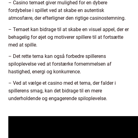
– Casino temaet giver mulighed for en dybere
fordybelse i spillet ved at skabe en autentisk
atmosfære, der efterligner den rigtige casinostemning.
– Temaet kan bidrage til at skabe en visuel appel, der er
behagelig for øjet og motiverer spillere til at fortsætte
med at spille.
– Det rette tema kan også forbedre spillerens
spiloplevelse ved at forstærke fornemmelsen af
hastighed, energi og konkurrence.
– Ved at vælge et casino med et tema, der falder i
spillerens smag, kan det bidrage til en mere
underholdende og engagerende spiloplevelse.