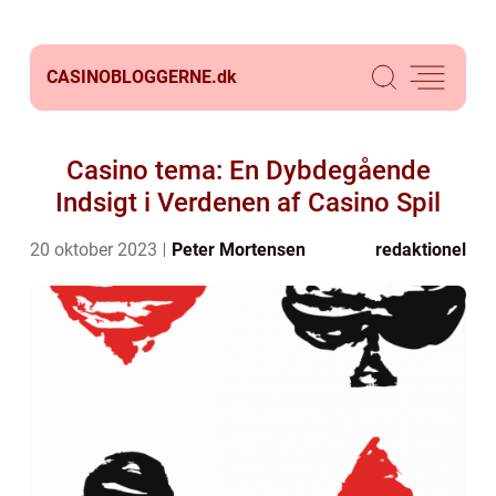
CASINOBLOGGERNE.
dk
Casino tema: En Dybdegående
Indsigt i Verdenen af Casino Spil
20 oktober 2023
Peter Mortensen
redaktionel