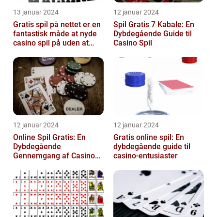
13 januar 2024
12 januar 2024
Gratis spil på nettet er en
Spil Gratis 7 Kabale: En
fantastisk måde at nyde
Dybdegående Guide til
casino spil på uden at
Casino Spil
skulle bruge dine egne
pe...
12 januar 2024
12 januar 2024
Online Spil Gratis: En
Gratis online spil: En
Dybdegående
dybdegående guide til
Gennemgang af Casino
casino-entusiaster
Verdenens Tilbud