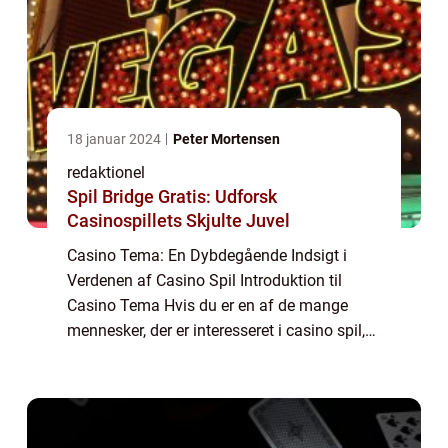
18 januar 2024
Peter Mortensen
redaktionel
Spil Bridge Gratis: Udforsk
Casinospillets Skjulte Juvel
Casino Tema: En Dybdegående Indsigt i
Verdenen af Casino Spil Introduktion til
Casino Tema Hvis du er en af de mange
mennesker, der er interesseret i casino spil,
så er du kommet til det rette sted. I denne
artikel vil vi udforske det spændende unive...