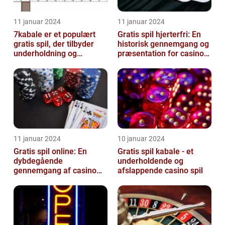
11 januar 2024
11 januar 2024
7kabale er et populært
Gratis spil hjerterfri: En
gratis spil, der tilbyder
historisk gennemgang og
underholdning og
præsentation for casino-
spænding for folk, der er
og spilentusiaster
interess...
11 januar 2024
10 januar 2024
Gratis spil online: En
Gratis spil kabale - et
dybdegående
underholdende og
gennemgang af casino
afslappende casino spil
spil på nettet