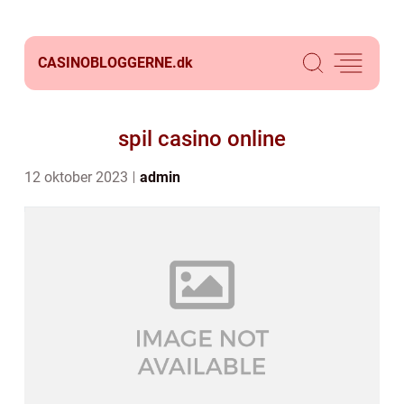
CASINOBLOGGERNE.
dk
spil casino online
12 oktober 2023
admin