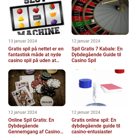
13 januar 2024
12 januar 2024
Gratis spil på nettet er en
Spil Gratis 7 Kabale: En
fantastisk måde at nyde
Dybdegående Guide til
casino spil på uden at
Casino Spil
skulle bruge dine egne
pe...
12 januar 2024
12 januar 2024
Online Spil Gratis: En
Gratis online spil: En
Dybdegående
dybdegående guide til
Gennemgang af Casino
casino-entusiaster