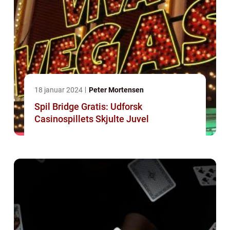
18 januar 2024
Peter Mortensen
Spil Bridge Gratis: Udforsk
Casinospillets Skjulte Juvel