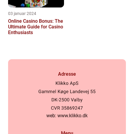
03 januar 2024
Online Casino Bonus: The
Ultimate Guide for Casino
Enthusiasts
Adresse
web:
www.klikko.dk
Menu