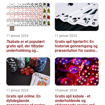
Verdenens Tilbud
11 januar 2024
11 januar 2024
7kabale er et populært
Gratis spil hjerterfri: En
gratis spil, der tilbyder
historisk gennemgang og
underholdning og
præsentation for casino-
spænding for folk, der er
og spilentusiaster
interess...
11 januar 2024
10 januar 2024
Gratis spil online: En
Gratis spil kabale - et
dybdegående
underholdende og