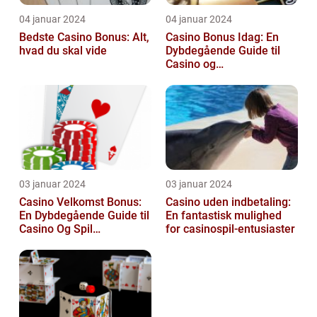
04 januar 2024
04 januar 2024
Bedste Casino Bonus: Alt,
Casino Bonus Idag: En
hvad du skal vide
Dybdegående Guide til
Casino og
Spilleentusiaster
03 januar 2024
03 januar 2024
Casino Velkomst Bonus:
Casino uden indbetaling:
En Dybdegående Guide til
En fantastisk mulighed
Casino Og Spil
for casinospil-entusiaster
Entusiaster