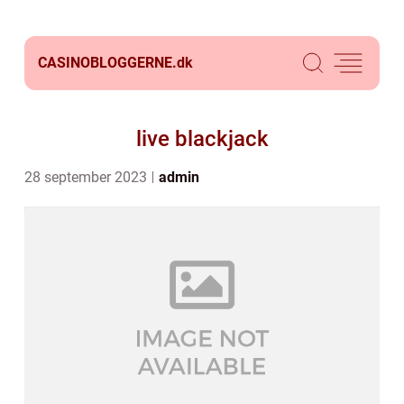
CASINOBLOGGERNE.
dk
live blackjack
28 september 2023
admin