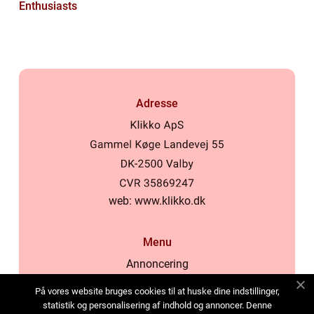
Enthusiasts
Adresse
web:
www.klikko.dk
Menu
Annoncering
Om os
På vores website bruges cookies til at huske dine indstillinger,
Cookies
statistik og personalisering af indhold og annoncer. Denne