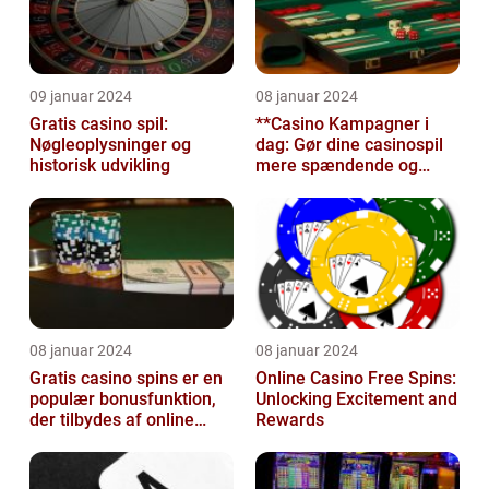
09 januar 2024
08 januar 2024
Gratis casino spil:
**Casino Kampagner i
Nøgleoplysninger og
dag: Gør dine casinospil
historisk udvikling
mere spændende og
lukrative**
08 januar 2024
08 januar 2024
Gratis casino spins er en
Online Casino Free Spins:
populær bonusfunktion,
Unlocking Excitement and
der tilbydes af online
Rewards
casinoer til spillere