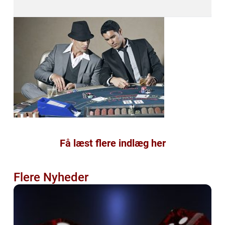
Få læst flere indlæg her
Flere Nyheder