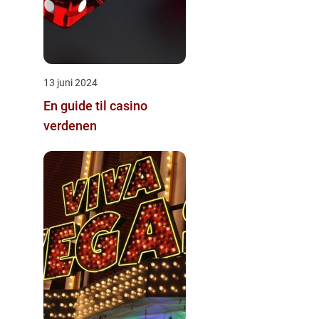
13 juni 2024
En guide til casino
verdenen