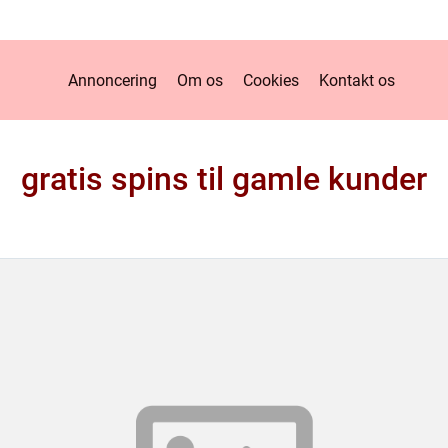
Annoncering
Om os
Cookies
Kontakt os
gratis spins til gamle kunder