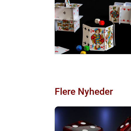
Flere Nyheder