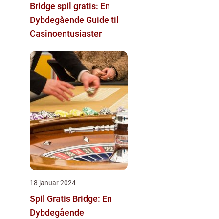
Bridge spil gratis: En
Dybdegående Guide til
Casinoentusiaster
18 januar 2024
Spil Gratis Bridge: En
Dybdegående