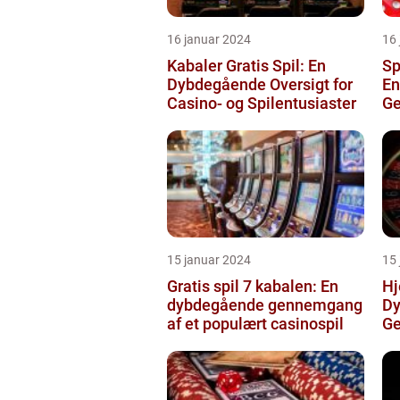
16 januar 2024
16
Kabaler Gratis Spil: En
Sp
Dybdegående Oversigt for
En
Casino- og Spilentusiaster
Ge
Sp
15 januar 2024
15
Gratis spil 7 kabalen: En
Hj
dybdegående gennemgang
D
af et populært casinospil
Ge
Sp