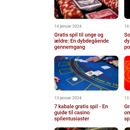
14 januar 2024
14
Gratis spil til unge og
So
ældre: En dybdegående
dy
gennemgang
po
13 januar 2024
13
7 kabale gratis spil - En
Gr
guide til casino
om
spilentusiaster
sp