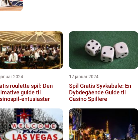
 januar 2024
17 januar 2024
atis roulette spil: Den
Spil Gratis Syvkabale: En
timative guide til
Dybdegående Guide til
sinospil-entusiaster
Casino Spillere