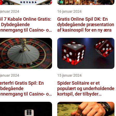
 januar 2024
16 januar 2024
il 7 Kabale Online Gratis:
Gratis Online Spil DK: En
 Dybdegående
dybdegående præsentation
nnemgang til Casino- og
af kasinospil for en ny æra
ilinteresserede
 januar 2024
15 januar 2024
erterfri Gratis Spil: En
Spider Solitaire er et
ybdegående
populært og underholdende
nnemgang til Casino- og
kortspil, der tilbyder
ilentusiaster
timevis af sjov og
udfordrin...