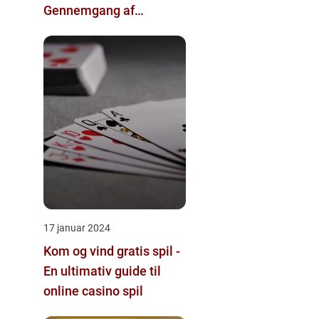
Gennemgang af
Casinospillet
17 januar 2024
Kom og vind gratis spil -
En ultimativ guide til
online casino spil