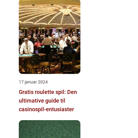
17 januar 2024
Gratis roulette spil: Den
ultimative guide til
casinospil-entusiaster