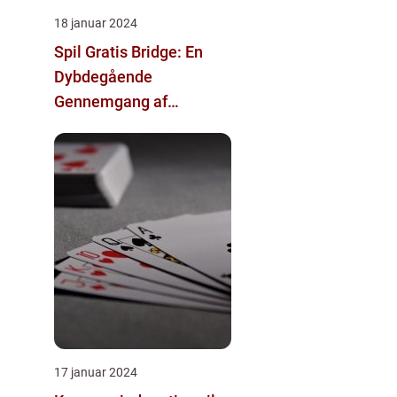
18 januar 2024
Spil Gratis Bridge: En
Dybdegående
Gennemgang af
Casinospillet
17 januar 2024