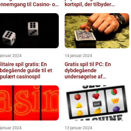
nnemgang til Casino- og
kortspil, der tilbyder
ilentusiaster
timevis af sjov og
udfordrin...
 januar 2024
14 januar 2024
litaire spil gratis: En
Gratis spil til PC: En
bdegående guide til et
dybdegående
pulært casinospil
undersøgelse af
underholdning for casino-
og spilentusiaster
 januar 2024
13 januar 2024