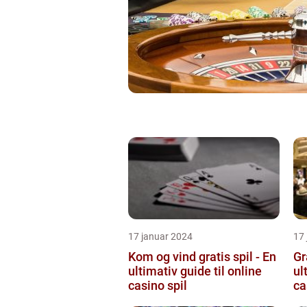
17 januar 2024
17
Kom og vind gratis spil - En
Gr
ultimativ guide til online
ul
casino spil
ca