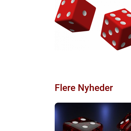
Flere Nyheder