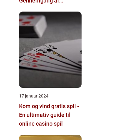
Gennemgang af
Casinospillet
17 januar 2024
Kom og vind gratis spil -
En ultimativ guide til
online casino spil