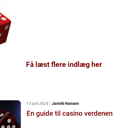
Få læst flere indlæg her
13 juni 2024
Jannik Hansen
En guide til casino verdenen