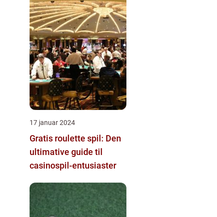
17 januar 2024
Gratis roulette spil: Den
ultimative guide til
casinospil-entusiaster