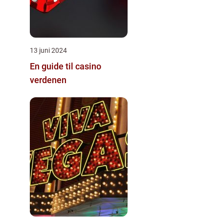
13 juni 2024
En guide til casino
verdenen