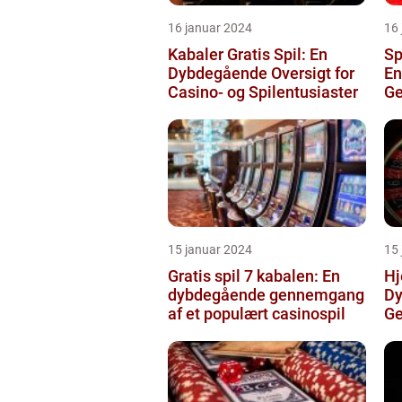
16 januar 2024
16
Kabaler Gratis Spil: En
Sp
Dybdegående Oversigt for
En
Casino- og Spilentusiaster
Ge
Sp
15 januar 2024
15
Gratis spil 7 kabalen: En
Hj
dybdegående gennemgang
D
af et populært casinospil
Ge
Sp