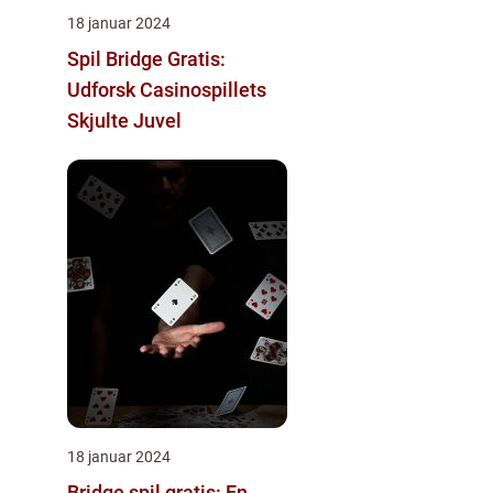
18 januar 2024
Spil Bridge Gratis:
Udforsk Casinospillets
Skjulte Juvel
18 januar 2024
Bridge spil gratis: En