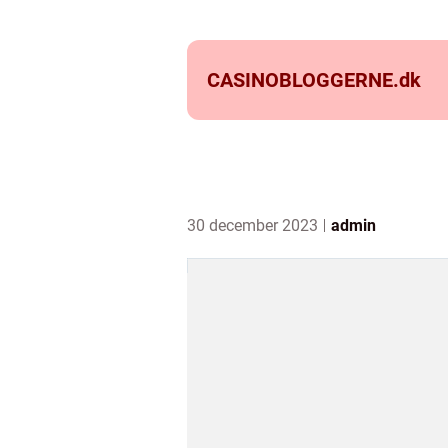
CASINOBLOGGERNE.
dk
30 december 2023
admin