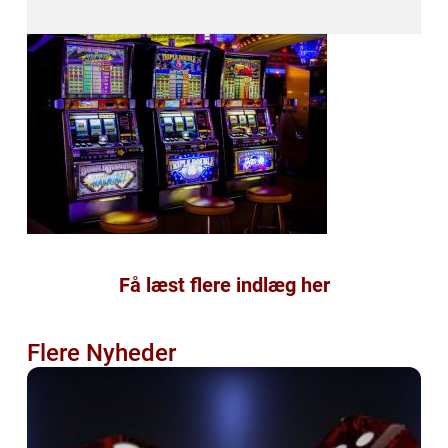
Få læst flere indlæg her
Flere Nyheder