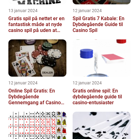
13 januar 2024
12 januar 2024
Gratis spil på nettet er en
Spil Gratis 7 Kabale: En
fantastisk måde at nyde
Dybdegående Guide til
casino spil på uden at
Casino Spil
skulle bruge dine egne
pe...
12 januar 2024
12 januar 2024
Online Spil Gratis: En
Gratis online spil: En
Dybdegående
dybdegående guide til
Gennemgang af Casino
casino-entusiaster
Verdenens Tilbud