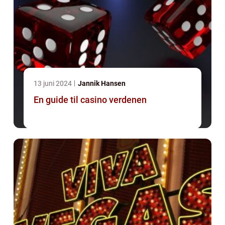
13 juni 2024
Jannik Hansen
En guide til casino verdenen