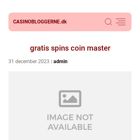
CASINOBLOGGERNE.
dk
gratis spins coin master
31 december 2023
admin