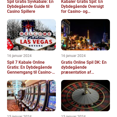
Spil Gratis Syvkabale: En
Kabaler Gratis Spil: En
Dybdegående Guide til
Dybdegående Oversigt
Casino Spillere
for Casino- og
Spilentusiaster
16 januar 2024
16 januar 2024
Spil 7 Kabale Online
Gratis Online Spil DK: En
Gratis: En Dybdegående
dybdegående
Gennemgang til Casino-
præsentation af
og Spilinteresserede
kasinospil for en ny æra
15 januar 2024
15 januar 2024