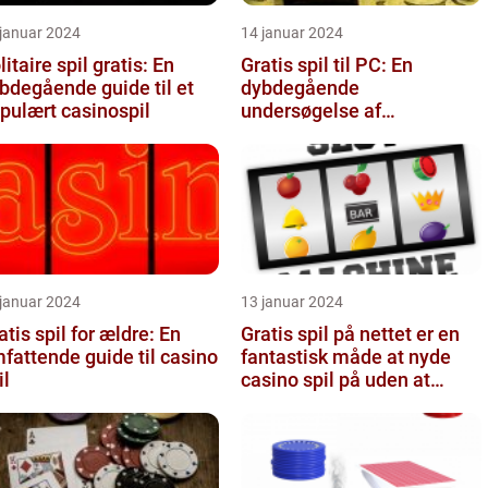
 januar 2024
14 januar 2024
litaire spil gratis: En
Gratis spil til PC: En
bdegående guide til et
dybdegående
pulært casinospil
undersøgelse af
underholdning for casino-
og spilentusiaster
 januar 2024
13 januar 2024
atis spil for ældre: En
Gratis spil på nettet er en
fattende guide til casino
fantastisk måde at nyde
il
casino spil på uden at
skulle bruge dine egne pe...