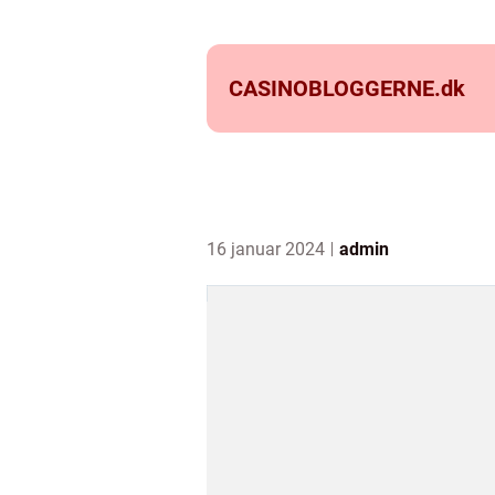
CASINOBLOGGERNE.
dk
16 januar 2024
admin