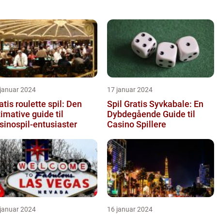
 januar 2024
17 januar 2024
atis roulette spil: Den
Spil Gratis Syvkabale: En
timative guide til
Dybdegående Guide til
sinospil-entusiaster
Casino Spillere
 januar 2024
16 januar 2024