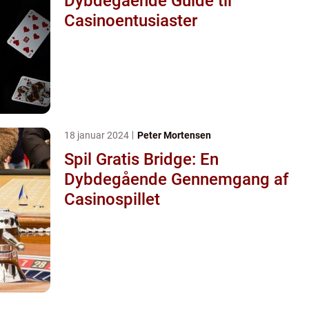
Dybdegående Guide til
Casinoentusiaster
18 januar 2024
Peter Mortensen
Spil Gratis Bridge: En
Dybdegående Gennemgang af
Casinospillet