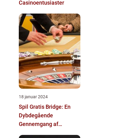
Casinoentusiaster
18 januar 2024
Spil Gratis Bridge: En
Dybdegående
Gennemgang af
Casinospillet