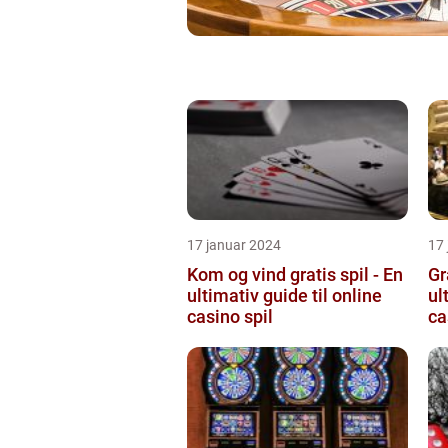
17 januar 2024
17
Kom og vind gratis spil - En
Gr
ultimativ guide til online
ul
casino spil
ca