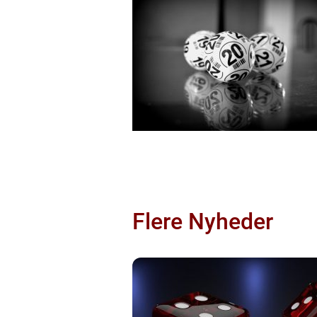
Flere Nyheder