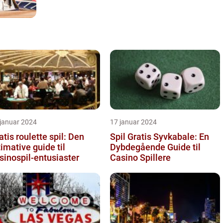
 januar 2024
17 januar 2024
atis roulette spil: Den
Spil Gratis Syvkabale: En
timative guide til
Dybdegående Guide til
sinospil-entusiaster
Casino Spillere