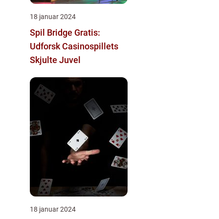
18 januar 2024
Spil Bridge Gratis:
Udforsk Casinospillets
Skjulte Juvel
18 januar 2024