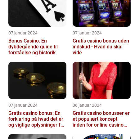
07 januar 2024
07 januar 2024
Bonus Casino: En
Gratis casino bonus uden
dybdegående guide til
indskud - Hvad du skal
forståelse og historik
vide
07 januar 2024
06 januar 2024
Gratis casino bonus: En
Gratis casino bonusser er
forklaring på hvad det er
et populært koncept
og vigtige oplysninger for
inden for online casino
casinoentusiaster
spil, der tilbyder spillere
mu...