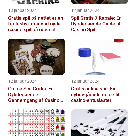
13 januar 2024
12 januar 2024
Gratis spil på nettet er en
Spil Gratis 7 Kabale: En
fantastisk måde at nyde
Dybdegående Guide til
casino spil på uden at
Casino Spil
skulle bruge dine egne
pe...
12 januar 2024
12 januar 2024
Online Spil Gratis: En
Gratis online spil: En
Dybdegående
dybdegående guide til
Gennemgang af Casino
casino-entusiaster
Verdenens Tilbud