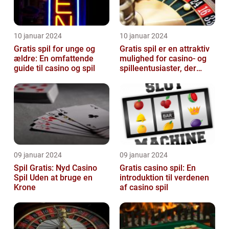
10 januar 2024
10 januar 2024
Gratis spil for unge og
Gratis spil er en attraktiv
ældre: En omfattende
mulighed for casino- og
guide til casino og spil
spilleentusiaster, der
ønsker at nyde deres
favo...
09 januar 2024
09 januar 2024
Spil Gratis: Nyd Casino
Gratis casino spil: En
Spil Uden at bruge en
introduktion til verdenen
Krone
af casino spil