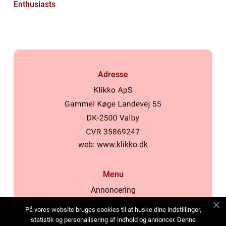
Enthusiasts
Adresse
web:
www.klikko.dk
Menu
Annoncering
Om os
På vores website bruges cookies til at huske dine indstillinger,
Cookies
statistik og personalisering af indhold og annoncer. Denne