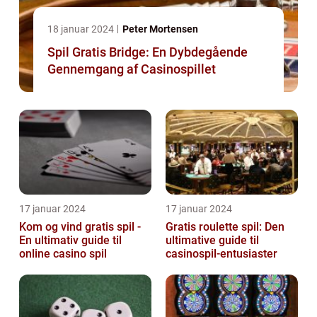
18 januar 2024
Peter Mortensen
Spil Gratis Bridge: En Dybdegående
Gennemgang af Casinospillet
17 januar 2024
17 januar 2024
Kom og vind gratis spil -
Gratis roulette spil: Den
En ultimativ guide til
ultimative guide til
online casino spil
casinospil-entusiaster