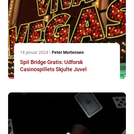
18 januar 2024
Peter Mortensen
Spil Bridge Gratis: Udforsk
Casinospillets Skjulte Juvel