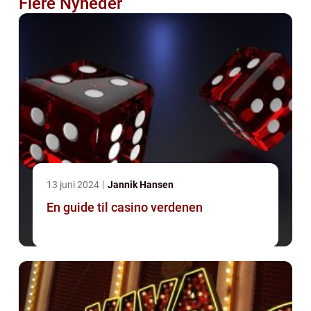
Flere Nyheder
13 juni 2024
Jannik Hansen
En guide til casino verdenen