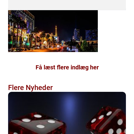
Få læst flere indlæg her
Flere Nyheder