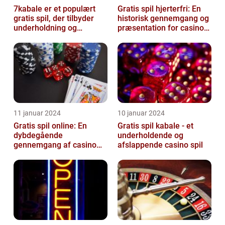
7kabale er et populært
Gratis spil hjerterfri: En
gratis spil, der tilbyder
historisk gennemgang og
underholdning og
præsentation for casino-
spænding for folk, der er
og spilentusiaster
interess...
11 januar 2024
10 januar 2024
Gratis spil online: En
Gratis spil kabale - et
dybdegående
underholdende og
gennemgang af casino
afslappende casino spil
spil på nettet