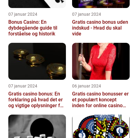
07 januar 2024
07 januar 2024
Bonus Casino: En
Gratis casino bonus uden
dybdegående guide til
indskud - Hvad du skal
forståelse og historik
vide
07 januar 2024
06 januar 2024
Gratis casino bonus: En
Gratis casino bonusser er
forklaring på hvad det er
et populært koncept
og vigtige oplysninger for
inden for online casino
casinoentusiaster
spil, der tilbyder spillere
mu...