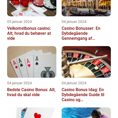
05 januar 2024
04 januar 2024
Velkomstbonus casino:
Casino Bonusser: En
Alt, hvad du behøver at
Dybdegående
vide
Gennemgang af
Fordelene ved at Udnytte
Dine Casino Muligheder
04 januar 2024
04 januar 2024
Bedste Casino Bonus: Alt,
Casino Bonus Idag: En
hvad du skal vide
Dybdegående Guide til
Casino og
Spilleentusiaster