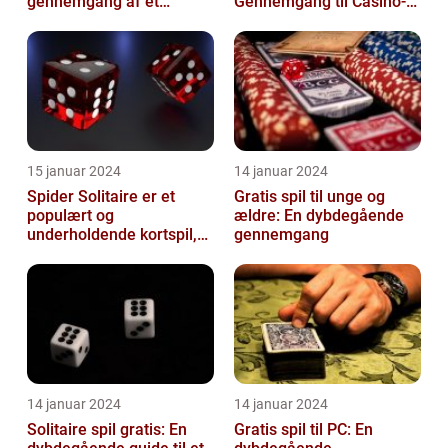
gennemgang af et
Gennemgang til Casino-
populært casinospil
og Spilentusiaster
15 januar 2024
14 januar 2024
Spider Solitaire er et
Gratis spil til unge og
populært og
ældre: En dybdegående
underholdende kortspil,
gennemgang
der tilbyder timevis af
sjov og udfordrin...
14 januar 2024
14 januar 2024
Solitaire spil gratis: En
Gratis spil til PC: En