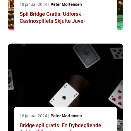
18 januar 2024
Peter Mortensen
Spil Bridge Gratis: Udforsk
Casinospillets Skjulte Juvel
18 januar 2024
Peter Mortensen
Bridge spil gratis: En Dybdegående