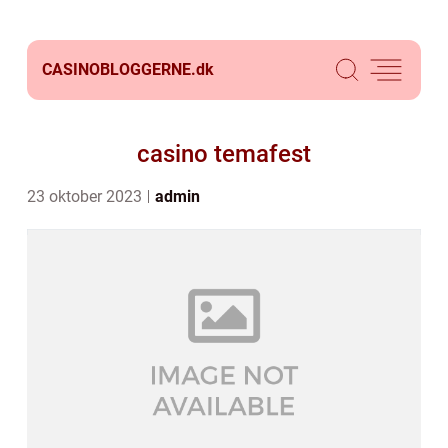
CASINOBLOGGERNE.
dk
casino temafest
23 oktober 2023
admin