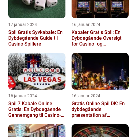
17 januar 2024
16 januar 2024
Spil Gratis Syvkabale: En
Kabaler Gratis Spil: En
Dybdegående Guide til
Dybdegående Oversigt
Casino Spillere
for Casino- og
Spilentusiaster
16 januar 2024
16 januar 2024
Spil 7 Kabale Online
Gratis Online Spil DK: En
Gratis: En Dybdegående
dybdegående
Gennemgang til Casino-
præsentation af
og Spilinteresserede
kasinospil for en ny æra