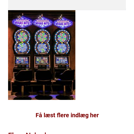
Få læst flere indlæg her