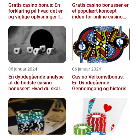
Gratis casino bonus: En
Gratis casino bonusser er
forklaring på hvad det er
et populært koncept
og vigtige oplysninger for
inden for online casino
casinoentusiaster
spil, der tilbyder spillere
mu...
06 januar 2024
06 januar 2024
En dybdegående analyse
Casino Velkomstbonus:
af de bedste casino
En Dybdegående
bonusser: Hvad du skal
Gennemgang og historisk
vide, og hvordan de har
udvikling
udviklet s...