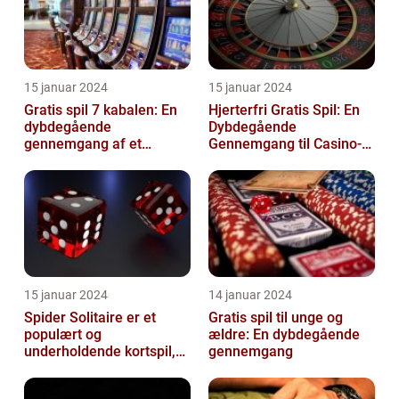
15 januar 2024
15 januar 2024
Gratis spil 7 kabalen: En
Hjerterfri Gratis Spil: En
dybdegående
Dybdegående
gennemgang af et
Gennemgang til Casino-
populært casinospil
og Spilentusiaster
15 januar 2024
14 januar 2024
Spider Solitaire er et
Gratis spil til unge og
populært og
ældre: En dybdegående
underholdende kortspil,
gennemgang
der tilbyder timevis af
sjov og udfordrin...