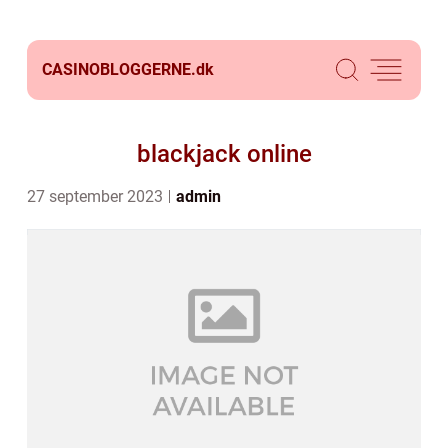
CASINOBLOGGERNE.
dk
blackjack online
27 september 2023
admin