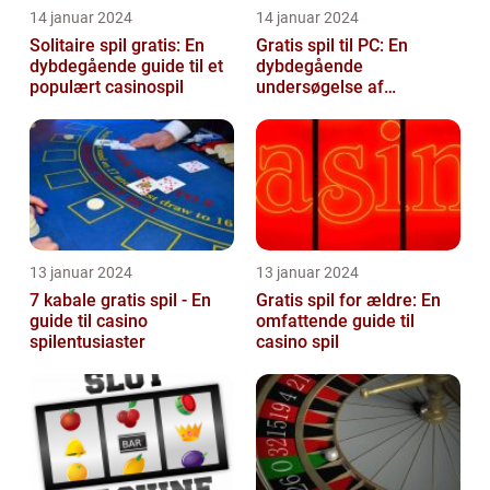
14 januar 2024
14 januar 2024
Solitaire spil gratis: En
Gratis spil til PC: En
dybdegående guide til et
dybdegående
populært casinospil
undersøgelse af
underholdning for casino-
og spilentusiaster
13 januar 2024
13 januar 2024
7 kabale gratis spil - En
Gratis spil for ældre: En
guide til casino
omfattende guide til
spilentusiaster
casino spil