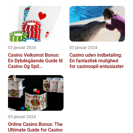
Spilleentusiaster
03 januar 2024
03 januar 2024
Casino Velkomst Bonus:
Casino uden indbetaling:
En Dybdegående Guide til
En fantastisk mulighed
Casino Og Spil
for casinospil-entusiaster
Entusiaster
03 januar 2024
Online Casino Bonus: The
Ultimate Guide for Casino