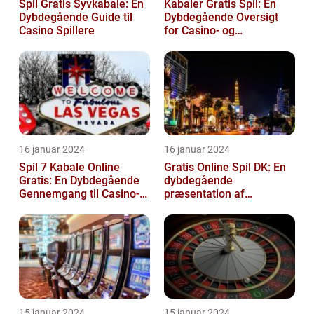
Spil Gratis Syvkabale: En
Kabaler Gratis Spil: En
Dybdegående Guide til
Dybdegående Oversigt
Casino Spillere
for Casino- og
Spilentusiaster
16 januar 2024
16 januar 2024
Spil 7 Kabale Online
Gratis Online Spil DK: En
Gratis: En Dybdegående
dybdegående
Gennemgang til Casino-
præsentation af
og Spilinteresserede
kasinospil for en ny æra
15 januar 2024
15 januar 2024