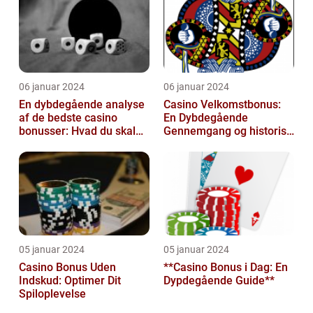
06 januar 2024
06 januar 2024
En dybdegående analyse
Casino Velkomstbonus:
af de bedste casino
En Dybdegående
bonusser: Hvad du skal
Gennemgang og historisk
vide, og hvordan de har
udvikling
udviklet s...
05 januar 2024
05 januar 2024
Casino Bonus Uden
**Casino Bonus i Dag: En
Indskud: Optimer Dit
Dypdegående Guide**
Spiloplevelse