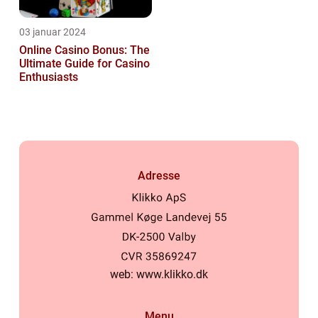
03 januar 2024
Online Casino Bonus: The
Ultimate Guide for Casino
Enthusiasts
Adresse
web:
www.klikko.dk
Menu