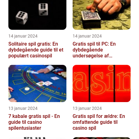
14 januar 2024
14 januar 2024
Solitaire spil gratis: En
Gratis spil til PC: En
dybdegående guide til et
dybdegående
populært casinospil
undersøgelse af
underholdning for casino-
og spilentusiaster
13 januar 2024
13 januar 2024
7 kabale gratis spil - En
Gratis spil for ældre: En
guide til casino
omfattende guide til
spilentusiaster
casino spil