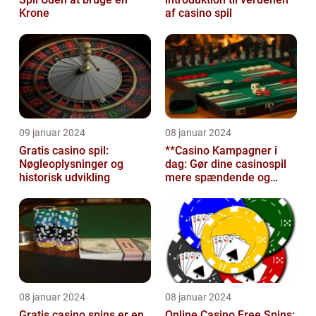
Krone
af casino spil
09 januar 2024
08 januar 2024
Gratis casino spil:
**Casino Kampagner i
Nøgleoplysninger og
dag: Gør dine casinospil
historisk udvikling
mere spændende og
lukrative**
08 januar 2024
08 januar 2024
Gratis casino spins er en
Online Casino Free Spins: