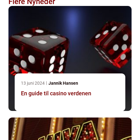
Flere Nyheder
13 juni 2024
Jannik Hansen
En guide til casino verdenen