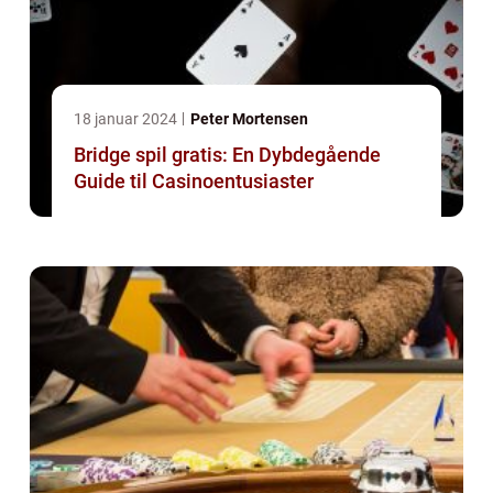
18 januar 2024
Peter Mortensen
Bridge spil gratis: En Dybdegående
Guide til Casinoentusiaster