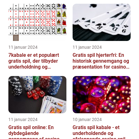
Verdenens Tilbud
11 januar 2024
11 januar 2024
7kabale er et populært
Gratis spil hjerterfri: En
gratis spil, der tilbyder
historisk gennemgang og
underholdning og
præsentation for casino-
spænding for folk, der er
og spilentusiaster
interess...
11 januar 2024
10 januar 2024
Gratis spil online: En
Gratis spil kabale - et
dybdegående
underholdende og