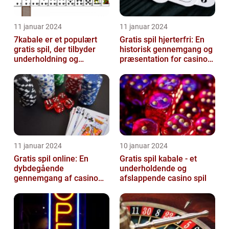
11 januar 2024
11 januar 2024
7kabale er et populært
Gratis spil hjerterfri: En
gratis spil, der tilbyder
historisk gennemgang og
underholdning og
præsentation for casino-
spænding for folk, der er
og spilentusiaster
interess...
11 januar 2024
10 januar 2024
Gratis spil online: En
Gratis spil kabale - et
dybdegående
underholdende og
gennemgang af casino
afslappende casino spil
spil på nettet