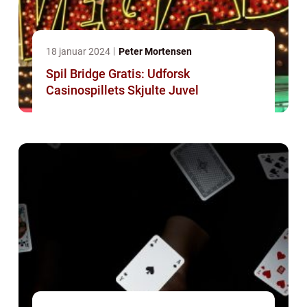
18 januar 2024
Peter Mortensen
Spil Bridge Gratis: Udforsk
Casinospillets Skjulte Juvel